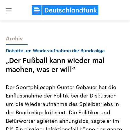
Close
menu
Archiv
Themen
Debatte um Wiederaufnahme der Bundesliga
„Der Fußball kann wieder mal
machen, was er will“
Der Sportphilosoph Gunter Gebauer hat die
Einflussnahme der Politik bei der Diskussion
Landtagswahl Sachsen-Anhalt
USA
um die Wiederaufnahme des Spielbetriebs in
2026
Aktuelle Beiträge, Analys
Alle Informationen
Hintergründe
der Bundesliga kritisiert. Die Politiker und
Sachsen-Anhalt wählt am 6.
Wirtschaftlich und militäri
September 2026 einen neuen
gehören die Vereinigten S
Befürworter agierten ahnungslos, sagte er im
Landtag. Seit 2021 wird das
den mächtigsten Ländern 
Dlf. Ein einziger Infektionsfall könne das ganze
Bundesland von einer Koalition aus
mit großem Einfluss auf d