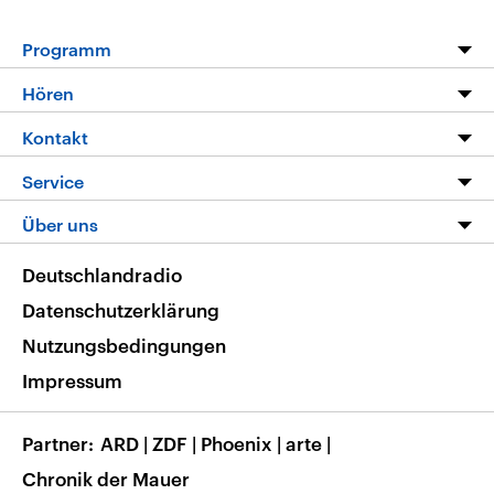
Programm
Programm
Hören
Alle Sendungen
Livestream
Kontakt
Die Nachrichten
Audios
Hörerservice
Service
Nachrichtenleicht
Podcasts
Social Media
FAQ
Über uns
Neue Beiträge auf dlf.de
Deutschlandfunk App
Newsletter
Deutschlandradio
Themen-Schwerpunkte
Nachrichten App
Deutschlandradio
Veranstaltungen
Presse
Frequenzen
Datenschutzerklärung
Musikliste
Ausbildung und Karriere
Nutzungsbedingungen
RSS
Transparenz
Impressum
Korrekturen
Barrierefreiheit
Partner
ARD
|
ZDF
|
Phoenix
|
arte
|
Chronik der Mauer