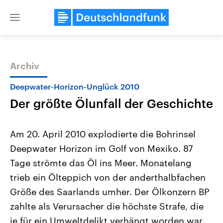
Close
menu
Archiv
Themen
Deepwater-Horizon-Unglück 2010
Der größte Ölunfall der Geschichte
Am 20. April 2010 explodierte die Bohrinsel
Deepwater Horizon im Golf von Mexiko. 87
Tage strömte das Öl ins Meer. Monatelang
Landtagswahl Sachsen-Anhalt
USA
trieb ein Ölteppich von der anderthalbfachen
2026
Aktuelle Beiträge, Analys
Alle Informationen
Größe des Saarlands umher. Der Ölkonzern BP
Hintergründe
Sachsen-Anhalt wählt am 6.
Wirtschaftlich und militäri
zahlte als Verursacher die höchste Strafe, die
September 2026 einen neuen
gehören die Vereinigten S
Landtag. Seit 2021 wird das
den mächtigsten Ländern 
je für ein Umweltdelikt verhängt worden war.
Bundesland von einer Koalition aus
mit großem Einfluss auf d