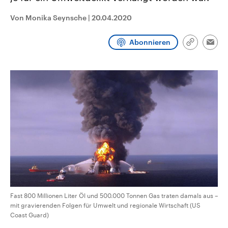
CDU, SPD und FDP regiert.-
aktuelle Weltgeschehen.
Umfragen, Prognosen,
Von Monika Seynsche
|
20.04.2020
Wahlprogramme, aktuelle Berichte
Sendungen
Programm
Podcasts
und Hintergründe zu den Parteien
und Kandidaten der anstehenden
Abonnieren
Link
Wahl.
Emai
kopieren/te
Audio-Archiv
Fast 800 Millionen Liter Öl und 500.000 Tonnen Gas traten damals aus –
mit gravierenden Folgen für Umwelt und regionale Wirtschaft (US
Coast Guard)