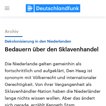
Close
menu
Archiv
Themen
Dekolonisierung in den Niederlanden
Bedauern über den Sklavenhandel
Die Niederlande gelten gemeinhin als
fortschrittlich und aufgeklärt, Den Haag ist
synonym mit Völkerrecht und internationaler
Landtagswahl Sachsen-Anhalt
USA
Gerechtigkeit. Von ihrer Vergangenheit als
2026
Aktuelle Beiträge, Analys
Alle Informationen
Sklavenhändler-Nation haben die Niederländer
Hintergründe
Sachsen-Anhalt wählt am 6.
Wirtschaftlich und militäri
lange nichts wissen wollen. Aber das ändert
September 2026 einen neuen
gehören die Vereinigten S
Landtag. Seit 2021 wird das
den mächtigsten Ländern 
sich gerade, erzählt Kenneth Stam.
Bundesland von einer Koalition aus
mit großem Einfluss auf d