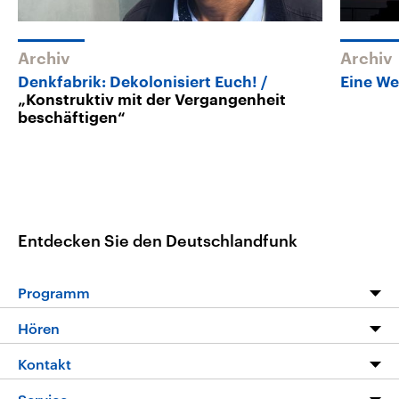
Archiv
Archiv
Denkfabrik: Dekolonisiert Euch!
Eine We
„Konstruktiv mit der Vergangenheit
beschäftigen“
Entdecken Sie den Deutschlandfunk
Programm
Programm
Hören
Alle Sendungen
Livestream
Kontakt
Die Nachrichten
Audios
Hörerservice