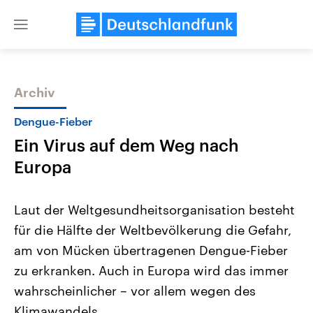
Close
menu
Archiv
Themen
Dengue-Fieber
Ein Virus auf dem Weg nach
Europa
Laut der Weltgesundheitsorganisation besteht
für die Hälfte der Weltbevölkerung die Gefahr,
Landtagswahl Sachsen-Anhalt
USA
am von Mücken übertragenen Dengue-Fieber
2026
Aktuelle Beiträge, Analys
Alle Informationen
Hintergründe
zu erkranken. Auch in Europa wird das immer
Sachsen-Anhalt wählt am 6.
Wirtschaftlich und militäri
September 2026 einen neuen
gehören die Vereinigten S
wahrscheinlicher – vor allem wegen des
Landtag. Seit 2021 wird das
den mächtigsten Ländern 
Klimawandels.
Bundesland von einer Koalition aus
mit großem Einfluss auf d