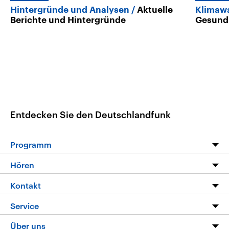
Hintergründe und Analysen
Aktuelle
Klimaw
Berichte und Hintergründe
Gesund
Entdecken Sie den Deutschlandfunk
Programm
Programm
Hören
Alle Sendungen
Livestream
Kontakt
Die Nachrichten
Audios
Hörerservice
Service
Nachrichtenleicht
Podcasts
Social Media
FAQ
Über uns
Neue Beiträge auf dlf.de