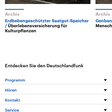
Archiv
Archiv
Erdbebengeschützter Saatgut-Speicher
Genbank
Überlebensversicherung für
Menschh
Kulturpflanzen
Entdecken Sie den Deutschlandfunk
Programm
Programm
Hören
Alle Sendungen
Livestream
Kontakt
Die Nachrichten
Audios
Hörerservice
Service