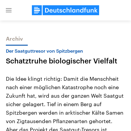
Close
menu
Archiv
Themen
Der Saatguttresor von Spitzbergen
Schatztruhe biologischer Vielfalt
Die Idee klingt richtig: Damit die Menschheit
nach einer möglichen Katastrophe noch eine
Zukunft hat, wird aus der ganzen Welt Saatgut
Landtagswahl Sachsen-Anhalt
USA
sicher gelagert. Tief in einem Berg auf
2026
Aktuelle Beiträge, Analys
Alle Informationen
Spitzbergen werden in arktischer Kälte Samen
Hintergründe
Sachsen-Anhalt wählt am 6.
Wirtschaftlich und militäri
von Zigtausenden Pflanzenarten gehortet.
September 2026 einen neuen
gehören die Vereinigten S
Landtag. Seit 2021 wird das
den mächtigsten Ländern 
Aber das Projekt des Saatgut-Tresors ist
Bundesland von einer Koalition aus
mit großem Einfluss auf d