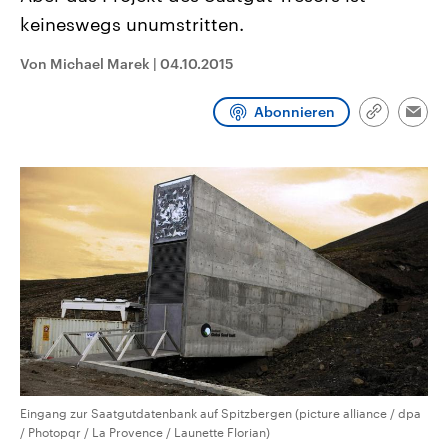
CDU, SPD und FDP regiert.-
aktuelle Weltgeschehen.
keineswegs unumstritten.
Umfragen, Prognosen,
Wahlprogramme, aktuelle Berichte
Sendungen
Programm
Podcasts
und Hintergründe zu den Parteien
Von Michael Marek
|
04.10.2015
und Kandidaten der anstehenden
Wahl.
Audio-Archiv
Abonnieren
Link
Emai
kopieren/te
Eingang zur Saatgutdatenbank auf Spitzbergen (picture alliance / dpa
/ Photopqr / La Provence / Launette Florian)