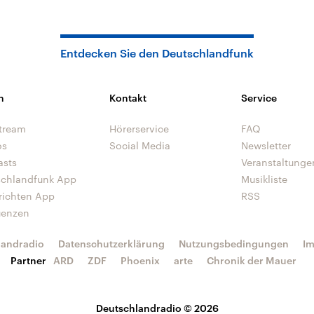
Entdecken Sie den Deutschlandfunk
n
Kontakt
Service
tream
Hörerservice
FAQ
os
Social Media
Newsletter
asts
Veranstaltunge
schlandfunk App
Musikliste
richten App
RSS
uenzen
landradio
Datenschutzerklärung
Nutzungsbedingungen
I
Partner
ARD
ZDF
Phoenix
arte
Chronik der Mauer
Deutschlandradio © 2026