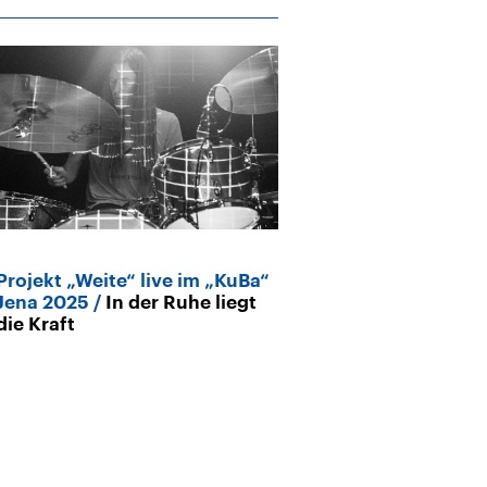
Projekt „Weite“ live im „KuBa“
Konzert Deut
Jena 2025
In der Ruhe liegt
Kammermusiks
die Kraft
Michelle Willi
Gitarre, Stimm