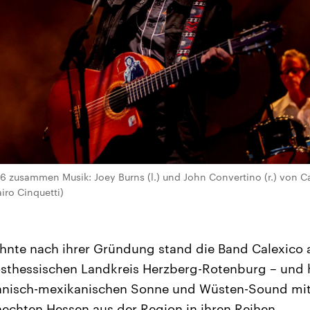
 zusammen Musik: Joey Burns (l.) und John Convertino (r.) von C
ro Cinquetti)
hnte nach ihrer Gründung stand die Band Calexico 
osthessischen Landkreis Herzberg-Rotenburg – und 
anisch-mexikanischen Sonne und Wüsten-Sound mit
chten Hessen aus der Region in ihren Reihen.