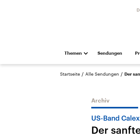
D
Themen
Sendungen
P
Die Nachrichten
Politik
/
/
Startseite
Alle Sendungen
Der san
Hörspiel und Feature
Musik
Archiv
US-Band Calex
Der sanft
Landtagswahl Sachsen-
USA
Anhalt 2026
Aktuel