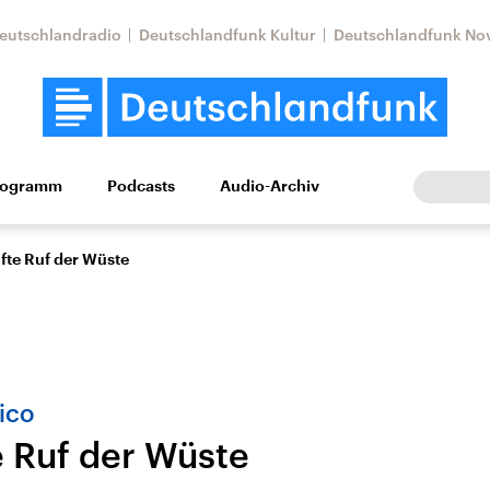
eutschlandradio
Deutschlandfunk Kultur
Deutschlandfunk No
rogramm
Podcasts
Audio-Archiv
Wirtschaft
Wissen
Kultur
Europa
Gesellschaf
fte Ruf der Wüste
ico
e Ruf der Wüste
Nahostkonflikt
Iran
le Beiträge,
Aktuelle Lage und
Aktuelle Lage und