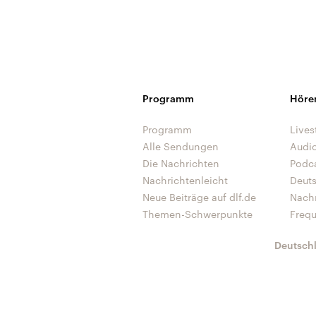
Programm
Höre
Programm
Lives
Alle Sendungen
Audi
Die Nachrichten
Podc
Nachrichtenleicht
Deut
Neue Beiträge auf dlf.de
Nach
Themen-Schwerpunkte
Freq
Deutsch