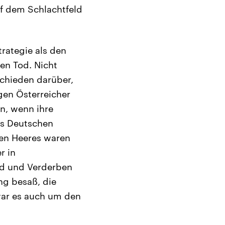
uf dem Schlachtfeld
rategie als den
den Tod. Nicht
chieden darüber,
gen Österreicher
n, wenn ihre
es Deutschen
hen Heeres waren
r in
od und Verderben
ng besaß, die
war es auch um den