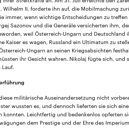
hrer Streitkräfte an. Am 31. Juli erreichte den Zaren
. Wilhelm II. forderte ihn auf, die Mobilmachung z
wie immer, wenn wichtige Entscheidungen zu treffen
gej Sazonov und die Generäle versicherten ihm, der
worden, weil Österreich-Ungarn und Deutschland i
e Kaiser es wagen, Russland ein Ultimatum zu stelle
Österreich-Ungarn an seinen Kriegsabsichten festhal
üssten ihr Gesicht wahren. Nikolaj fügte sich, und
 Lauf.
erführung
diese militärische Auseinandersetzung nicht vorbere
ster wussten es, und dennoch lieferten sie sich ein
n konnten. Leichtfertig und bedenkenlos opferten sie
wägungen dem Prestige und der Ehre des Imperium