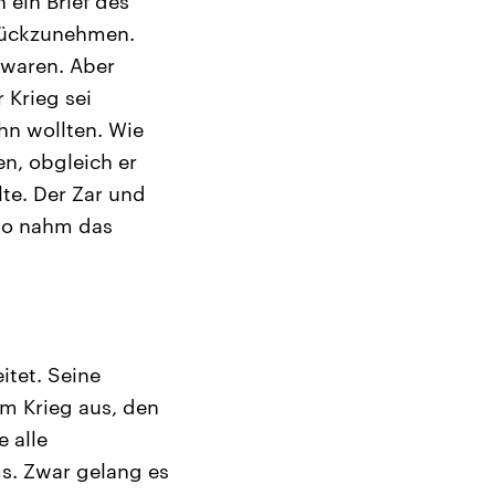
 ein Brief des
urückzunehmen.
 waren. Aber
 Krieg sei
hn wollten. Wie
n, obgleich er
te. Der Zar und
 so nahm das
itet. Seine
em Krieg aus, den
 alle
s. Zwar gelang es