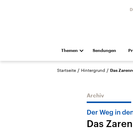
D
Themen
Sendungen
P
Die Nachrichten
Politik
/
/
Startseite
Hintergrund
Das Zarenr
Hörspiel und Feature
Musik
Archiv
Der Weg in den
Das Zaren
Landtagswahl Sachsen-
USA
Anhalt 2026
Aktuel