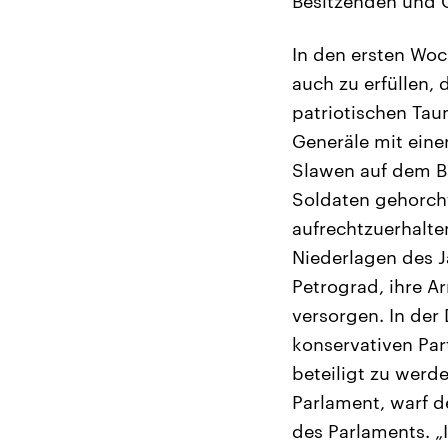
Besitzenden und G
In den ersten Wo
auch zu erfüllen, 
patriotischen Tau
Generäle mit eine
Slawen auf dem B
Soldaten gehorcht
aufrechtzuerhalten
Niederlagen des J
Petrograd, ihre A
versorgen. In der
konservativen Par
beteiligt zu werd
Parlament, warf d
des Parlaments. „I