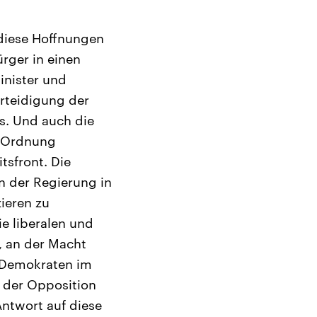
diese Hoffnungen
ürger in einen
inister und
erteidigung der
s. Und auch die
d Ordnung
tsfront. Die
n der Regierung in
ieren zu
e liberalen und
, an der Macht
n Demokraten im
t der Opposition
 Antwort auf diese