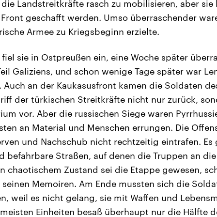
die Landstreitkräfte rasch zu mobilisieren, aber sie
Front geschafft werden. Umso überraschender ware
arische Armee zu Kriegsbeginn erzielte.
 fiel sie in Ostpreußen ein, eine Woche später überr
Teil Galiziens, und schon wenige Tage später war L
. Auch an der Kaukasusfront kamen die Soldaten des
iff der türkischen Streitkräfte nicht nur zurück, so
orium vor. Aber die russischen Siege waren Pyrrhuss
sten an Material und Menschen errungen. Die Offen
erven und Nachschub nicht rechtzeitig eintrafen. Es
 befahrbare Straßen, auf denen die Truppen an die
n chaotischem Zustand sei die Etappe gewesen, sch
in seinen Memoiren. Am Ende mussten sich die Sold
, weil es nicht gelang, sie mit Waffen und Lebensm
 meisten Einheiten besaß überhaupt nur die Hälfte d