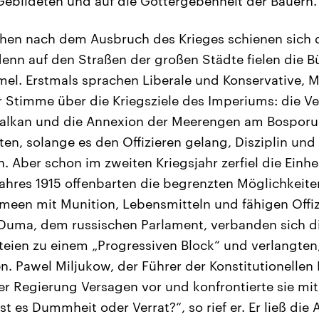
ebildeten und auf die Gottergebenheit der Bauern.
chen nach dem Ausbruch des Krieges schienen sich 
denn auf den Straßen der großen Städte fielen die B
mel. Erstmals sprachen Liberale und Konservative, M
r Stimme über die Kriegsziele des Imperiums: die V
alkan und die Annexion der Meerengen am Bosporu
en, solange es den Offizieren gelang, Disziplin un
. Aber schon im zweiten Kriegsjahr zerfiel die Einhei
ahres 1915 offenbarten die begrenzten Möglichkeite
rmeen mit Munition, Lebensmitteln und fähigen Offiz
 Duma, dem russischen Parlament, verbanden sich di
teien zu einem „Progressiven Block“ und verlangten
en. Pawel Miljukow, der Führer der Konstitutionelle
er Regierung Versagen vor und konfrontierte sie mi
st es Dummheit oder Verrat?“, so rief er. Er ließ die