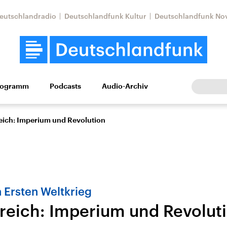
eutschlandradio
Deutschlandfunk Kultur
Deutschlandfunk No
rogramm
Podcasts
Audio-Archiv
Wirtschaft
Wissen
Kultur
Europa
Gesellschaf
eich: Imperium und Revolution
 Ersten Weltkrieg
reich: Imperium und Revolut
Nahostkonflikt
Iran
le Beiträge,
Aktuelle Lage und
Aktuelle Lage und