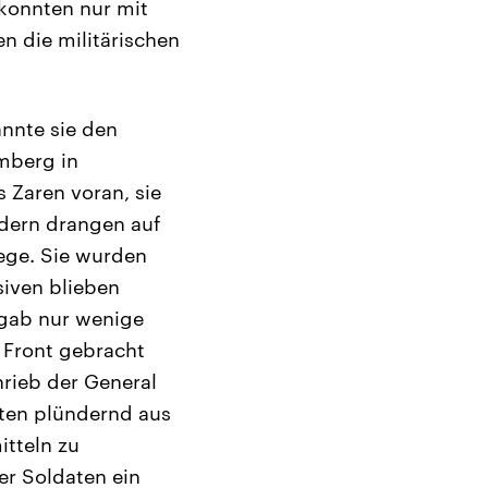
 konnten nur mit
n die militärischen
annte sie den
emberg in
 Zaren voran, sie
ndern drangen auf
iege. Sie wurden
siven blieben
 gab nur wenige
 Front gebracht
rieb der General
aten plündernd aus
itteln zu
er Soldaten ein