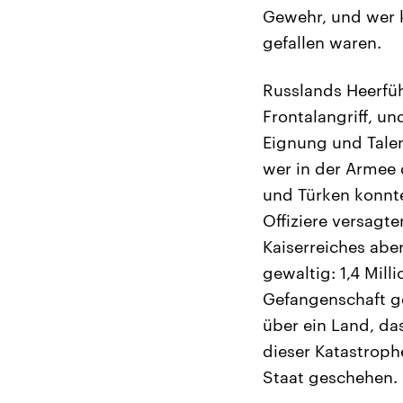
Gewehr, und wer k
gefallen waren.
Russlands Heerfüh
Frontalangriff, u
Eignung und Tale
wer in der Armee 
und Türken konnte
Offiziere versag
Kaiserreiches abe
gewaltig: 1,4 Mill
Gefangenschaft g
über ein Land, da
dieser Katastroph
Staat geschehen.