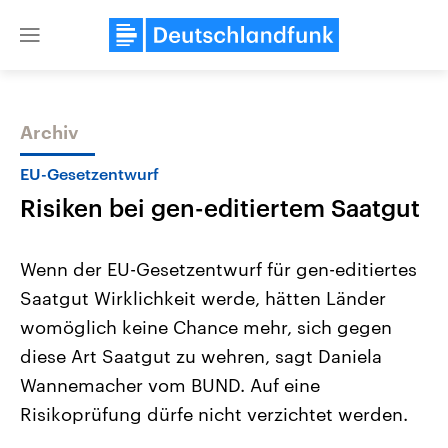
Close
menu
Archiv
Themen
EU-Gesetzentwurf
Risiken bei gen-editiertem Saatgut
Wenn der EU-Gesetzentwurf für gen-editiertes
Saatgut Wirklichkeit werde, hätten Länder
womöglich keine Chance mehr, sich gegen
Landtagswahl Sachsen-Anhalt
USA
diese Art Saatgut zu wehren, sagt Daniela
2026
Aktuelle Beiträge, Analys
Alle Informationen
Wannemacher vom BUND. Auf eine
Hintergründe
Sachsen-Anhalt wählt am 6.
Wirtschaftlich und militäri
Risikoprüfung dürfe nicht verzichtet werden.
September 2026 einen neuen
gehören die Vereinigten S
Landtag. Seit 2021 wird das
den mächtigsten Ländern 
Bundesland von einer Koalition aus
mit großem Einfluss auf d