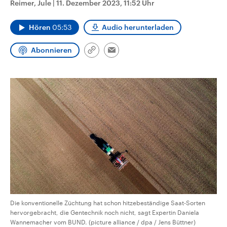
Reimer, Jule
|
11. Dezember 2023, 11:52 Uhr
CDU, SPD und FDP regiert.-
aktuelle Weltgeschehen.
Umfragen, Prognosen,
Wahlprogramme, aktuelle Berichte
Hören
05:53
Audio herunterladen
Sendungen
Programm
Podcasts
und Hintergründe zu den Parteien
und Kandidaten der anstehenden
Wahl.
Abonnieren
Link
Email
Audio-Archiv
kopieren/teilen
Die konventionelle Züchtung hat schon hitzebeständige Saat-Sorten
hervorgebracht, die Gentechnik noch nicht, sagt Expertin Daniela
Wannemacher vom BUND. (picture alliance / dpa / Jens Büttner)