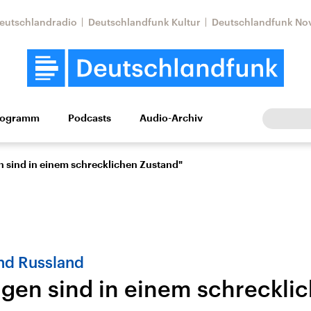
eutschlandradio
Deutschlandfunk Kultur
Deutschlandfunk No
rogramm
Podcasts
Audio-Archiv
Wirtschaft
Wissen
Kultur
Europa
Gesellschaf
 sind in einem schrecklichen Zustand"
nd Russland
gen sind in einem schreckli
Nahostkonflikt
Iran
le Beiträge,
Aktuelle Lage und
Aktuelle Lage und