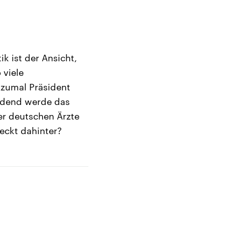
k ist der Ansicht,
 viele
 zumal Präsident
eidend werde das
er deutschen Ärzte
teckt dahinter?