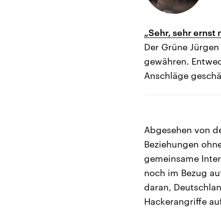
„Sehr, sehr ernst
Der Grüne Jürgen 
gewähren. Entwede
Anschläge geschä
Abgesehen von der
Beziehungen ohneh
gemeinsame Intere
noch im Bezug auf
daran, Deutschla
Hackerangriffe au