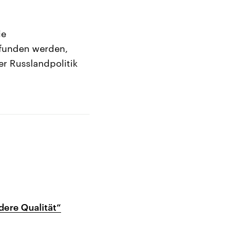
ie
gefunden werden,
er Russlandpolitik
dere Qualität“