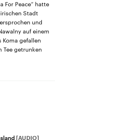
ma For Peace“ hatte
irischen Stadt
idersprochen und
 Nawalny auf einem
s Koma gefallen
n Tee getrunken
ssland