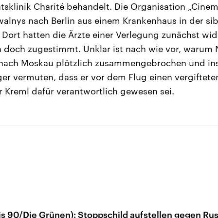
ätsklinik Charité behandelt. Die Organisation „Cine
alnys nach Berlin aus einem Krankenhaus in der sib
 Dort hatten die Ärzte einer Verlegung zunächst w
n doch zugestimmt. Unklar ist nach wie vor, warum
n nach Moskau plötzlich zusammengebrochen und in
er vermuten, dass er vor dem Flug einen vergiftete
 Kreml dafür verantwortlich gewesen sei.
s 90/Die Grünen): Stoppschild aufstellen gegen Ru