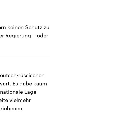
ern keinen Schutz zu
der Regierung – oder
deutsch-russischen
ewart. Es gäbe kaum
rnationale Lage
ite vielmehr
hriebenen