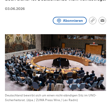
CDU, SPD und FDP regiert.-
aktuelle Weltgeschehen.
Umfragen, Prognosen,
03.06.2026
Wahlprogramme, aktuelle Berichte
Sendungen
Programm
Podcasts
und Hintergründe zu den Parteien
und Kandidaten der anstehenden
Abonnieren
Link
Wahl.
Emai
kopieren/te
Audio-Archiv
Deutschland bewirbt sich um einen nicht-ständigen Sitz im UNO-
Sicherheitsrat. (dpa / ZUMA Press Wire / Lev Radin)