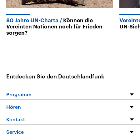
80 Jahre UN-Charta
Können die
Vereint
Vereinten Nationen noch für Frieden
UN-Sich
sorgen?
Entdecken Sie den Deutschlandfunk
Programm
Programm
Hören
Alle Sendungen
Livestream
Kontakt
Die Nachrichten
Audios
Hörerservice
Service
Nachrichtenleicht
Podcasts
Social Media