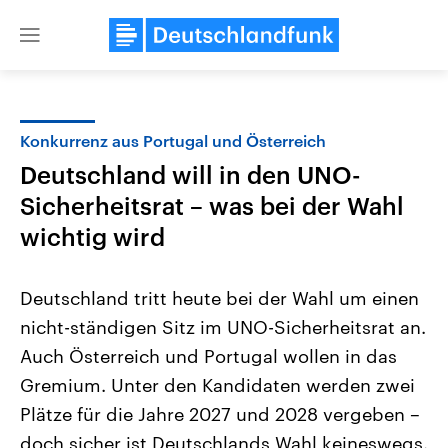
Close
menu
Konkurrenz aus Portugal und Österreich
Themen
Deutschland will in den UNO-
Sicherheitsrat – was bei der Wahl
wichtig wird
Deutschland tritt heute bei der Wahl um einen
nicht-ständigen Sitz im UNO-Sicherheitsrat an.
Landtagswahl Sachsen-Anhalt
USA
Auch Österreich und Portugal wollen in das
2026
Aktuelle Beiträge, Analys
Alle Informationen
Gremium. Unter den Kandidaten werden zwei
Hintergründe
Sachsen-Anhalt wählt am 6.
Wirtschaftlich und militäri
Plätze für die Jahre 2027 und 2028 vergeben –
September 2026 einen neuen
gehören die Vereinigten S
Landtag. Seit 2021 wird das
den mächtigsten Ländern 
doch sicher ist Deutschlands Wahl keineswegs.
Bundesland von einer Koalition aus
mit großem Einfluss auf d