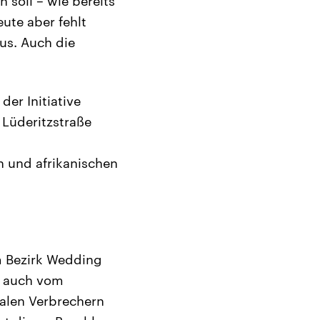
 soll – wie bereits
eute aber fehlt
us. Auch die
der Initiative
Lüderitzstraße
n und afrikanischen
m Bezirk Wedding
k, auch vom
alen Verbrechern