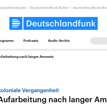
eutschlandradio
Deutschlandfunk Kultur
Deutschlandfunk No
rogramm
Podcasts
Audio-Archiv
Wirtschaft
Wissen
Kultur
Europa
Gesellschaf
ufarbeitung nach langer Amnesie
koloniale Vergangenheit
Aufarbeitung nach langer Am
Nahostkonflikt
Iran
le Beiträge,
Aktuelle Lage und
Aktuelle Lage und