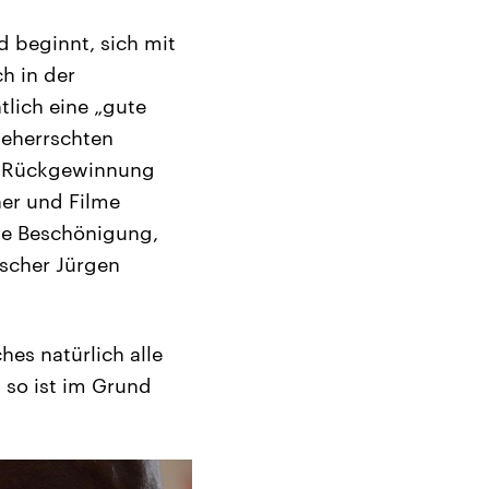
nd beginnt, sich mit
h in der
lich eine „gute
beherrschten
ch Rückgewinnung
her und Filme
ine Beschönigung,
rscher Jürgen
hes natürlich alle
 so ist im Grund