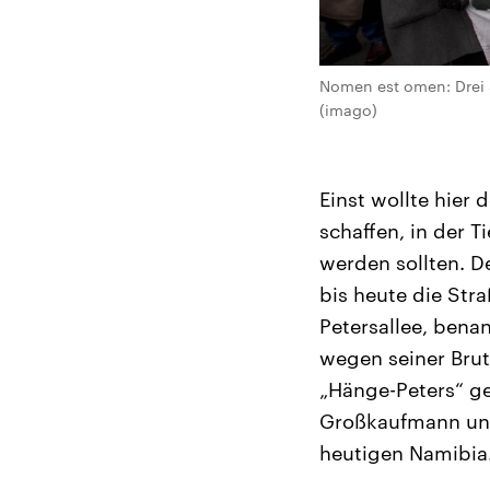
Nomen est omen: Drei 
(imago)
Einst wollte hier
schaffen, in der 
werden sollten. D
bis heute die Str
Petersallee, bena
wegen seiner Brut
„Hänge-Peters“ ge
Großkaufmann und
heutigen Namibia