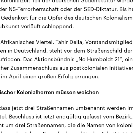
 Kolonialzeit Teil der deutschen Gedenkkultur werden
er NS-Terrorherrschaft oder der SED-Diktatur. Bis h
r Gedenkort für die Opfer des deutschen Kolonialism
bkunst verläuft schleppend.
Afrikanisches Viertel. Tahir Della, Vorstandsmitglied 
 in Deutschland, steht vor dem Straßenschild der 
 zufrieden. Das Aktionsbündnis „No Humboldt 21“, ein
licher Zusammenschluss aus postkolonialen Initiative
im April einen großen Erfolg errungen.
tischer Kolonialherren müssen weichen
o, dass jetzt drei Straßennamen umbenannt werden i
rtel. Beschluss ist jetzt endgültig gefasst vom Bezir
ht um drei Straßennamen, die die Namen von koloni