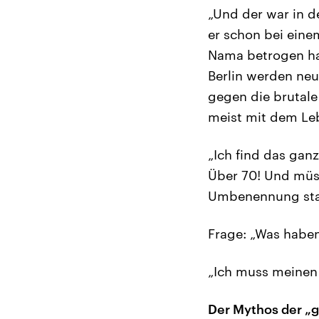
„Und der war in de
er schon bei eine
Nama betrogen hat
Berlin werden ne
gegen die brutal
meist mit dem Le
„Ich find das ganz
Über 70! Und müss
Umbenennung stat
Frage: „Was haben
„Ich muss meinen
Der Mythos der „