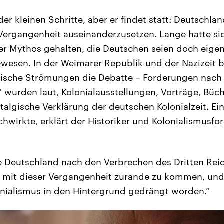
 der kleinen Schritte, aber er findet statt: Deutschla
 Vergangenheit auseinanderzusetzen. Lange hatte sic
r Mythos gehalten, die Deutschen seien doch eigent
wesen. In der Weimarer Republik und der Nazizeit 
istische Strömungen die Debatte – Forderungen na
“ wurden laut, Kolonialausstellungen, Vorträge, Büc
ostalgische Verklärung der deutschen Kolonialzeit. E
chwirkte, erklärt der Historiker und Kolonialismusfo
te Deutschland nach den Verbrechen des Dritten Reic
, mit dieser Vergangenheit zurande zu kommen, und
nialismus in den Hintergrund gedrängt worden.“