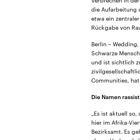
Verbrechen in der
die Aufarbeitung d
etwa ein zentrale
Rückgabe von Rau
Berlin – Wedding, 
Schwarze Menschen
und ist sichtlich
zivilgesellschaft
Communities, hat 
Die Namen rassis
„Es ist aktuell s
hier im Afrika-Vie
Bezirksamt. Es ge