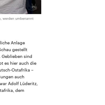
en, werden umbenannt
liche Anlage
Schau gestellt
. Geblieben sind
t es hier auch die
tsch-Ostafrika –
llungen auch
ar Adolf Lüderitz,
tafrika, dem