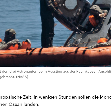
t den drei Astronauten beim Ausstieg aus der Raumkapsel. Anschl
 gebracht. (NASA)
ropäische Zeit: In wenigen Stunden sollen die Mond
chen Ozean landen.