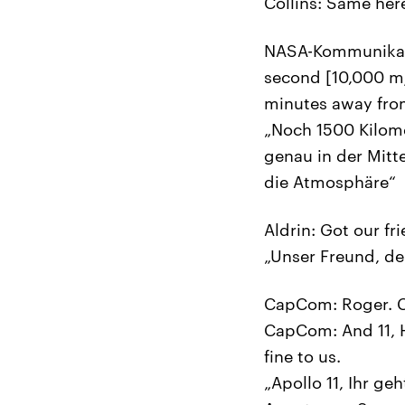
Collins: Same her
NASA-Kommunikator
second [10,000 m/
minutes away from
„Noch 1500 Kilome
genau in der Mitt
die Atmosphäre“
Aldrin: Got our fr
„Unser Freund, de
CapCom: Roger. 
CapCom: And 11, H
fine to us.
„Apollo 11, Ihr ge