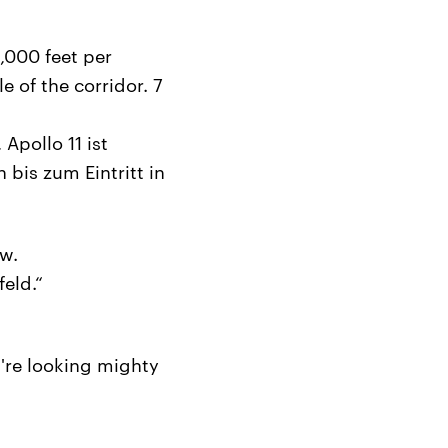
,000 feet per
 of the corridor. 7
Apollo 11 ist
bis zum Eintritt in
ow.
eld.“
u're looking mighty