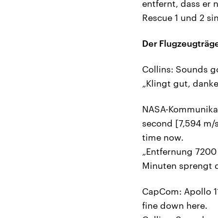
entfernt, dass er
Rescue 1 und 2 si
Der Flugzeugträger
Collins: Sounds g
„Klingt gut, danke
NASA-Kommunikator
second [7,594 m/s
time now.
„Entfernung 7200 
Minuten sprengt d
CapCom: Apollo 11
fine down here.