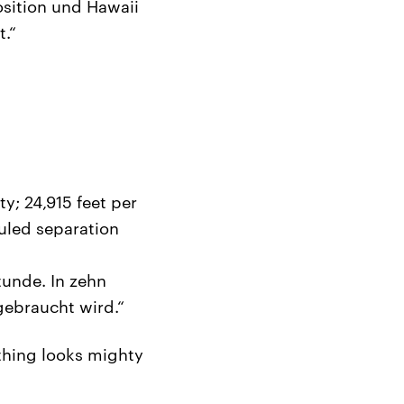
osition und Hawaii
.“
y; 24,915 feet per
uled separation
tunde. In zehn
gebraucht wird.“
thing looks mighty