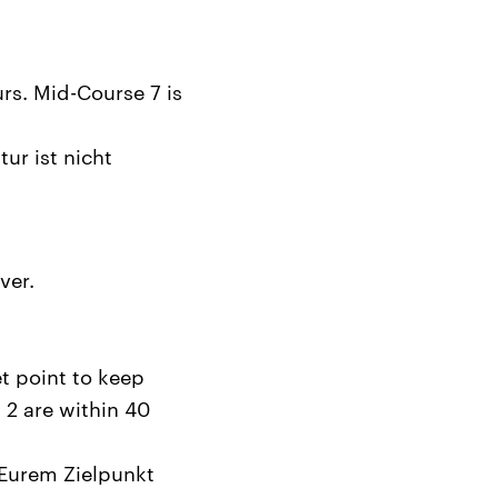
rs. Mid-Course 7 is
ur ist nicht
ver.
et point to keep
 2 are within 40
 Eurem Zielpunkt