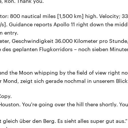
e, Ron. Thank you.
: 800 nautical miles [1,500 km] high. Velocity; 33
s]. Guidance reports Apollo 11 right down the middle
 entry.
ter, Geschwindigkeit 36.000 Kilometer pro Stunde, 
e des geplanten Flugkorridors – noch sieben Minuten 
iend the Moon whipping by the field of view right n
r Mond, zeigt sich gerade nochmal in unserem Blickf
Copy.
ouston. You're going over the hill there shortly. Yo
ht gleich über den Berg. Es sieht alles super gut aus.“