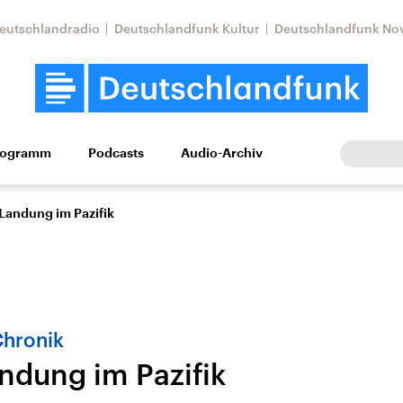
eutschlandradio
Deutschlandfunk Kultur
Deutschlandfunk No
rogramm
Podcasts
Audio-Archiv
Wirtschaft
Wissen
Kultur
Europa
Gesellschaf
 Landung im Pazifik
Chronik
andung im Pazifik
Nahostkonflikt
Iran
le Beiträge,
Aktuelle Lage und
Aktuelle Lage und