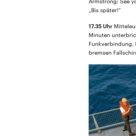
Armstrong: See yo
„Bis später!“
17.35 Uhr
Mitteleur
Minuten unterbri
Funkverbindung. 
bremsen Fallschir