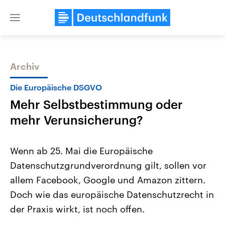
Close
menu
Archiv
Themen
Die Europäische DSGVO
Mehr Selbstbestimmung oder
mehr Verunsicherung?
Wenn ab 25. Mai die Europäische
Datenschutzgrundverordnung gilt, sollen vor
Landtagswahl Sachsen-Anhalt
USA
allem Facebook, Google und Amazon zittern.
2026
Aktuelle Beiträge, Analys
Alle Informationen
Hintergründe
Doch wie das europäische Datenschutzrecht in
Sachsen-Anhalt wählt am 6.
Wirtschaftlich und militäri
September 2026 einen neuen
gehören die Vereinigten S
der Praxis wirkt, ist noch offen.
Landtag. Seit 2021 wird das
den mächtigsten Ländern 
Bundesland von einer Koalition aus
mit großem Einfluss auf d