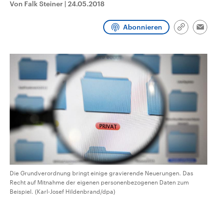
Von Falk Steiner
|
24.05.2018
CDU, SPD und FDP regiert.-
aktuelle Weltgeschehen.
Umfragen, Prognosen,
Wahlprogramme, aktuelle Berichte
Abonnieren
Sendungen
Programm
Podcasts
und Hintergründe zu den Parteien
Link
Emai
und Kandidaten der anstehenden
kopieren/te
Wahl.
Audio-Archiv
Die Grundverordnung bringt einige gravierende Neuerungen. Das
Recht auf Mitnahme der eigenen personenbezogenen Daten zum
Beispiel. (Karl-Josef Hildenbrand/dpa)