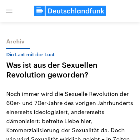
Close
menu
Archiv
Themen
Die Last mit der Lust
Was ist aus der Sexuellen
Revolution geworden?
Noch immer wird die Sexuelle Revolution der
60er- und 70er-Jahre des vorigen Jahrhunderts
Landtagswahl Sachsen-Anhalt
USA
einerseits ideologisiert, andererseits
2026
Aktuelle Beiträge, Analys
Alle Informationen
Hintergründe
dämonisiert: befreite Liebe hier,
Sachsen-Anhalt wählt am 6.
Wirtschaftlich und militäri
September 2026 einen neuen
gehören die Vereinigten S
Kommerzialisierung der Sexualität da. Doch
Landtag. Seit 2021 wird das
den mächtigsten Ländern 
wie wird Sexualität wirklich gelebt – in Zeiten
Bundesland von einer Koalition aus
mit großem Einfluss auf d