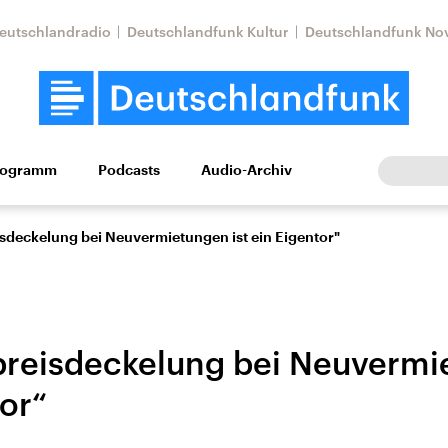
eutschlandradio
Deutschlandfunk Kultur
Deutschlandfunk No
rogramm
Podcasts
Audio-Archiv
Wirtschaft
Wissen
Kultur
Europa
Gesellschaf
isdeckelung bei Neuvermietungen ist ein Eigentor"
preisdeckelung bei Neuvermi
tor“
Nahostkonflikt
Iran
le Beiträge,
Aktuelle Lage und
Aktuelle Lage und