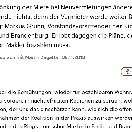
sen und
Hintergründe
Hintergründe
Der Überfall der
Der Iran – seit der
rgründe
ränkung der Miete bei Neuvermietungen ändere 
haftlich und
palästinensischen
Islamischen Revolu
risch gehören die
Terrororganisation
1979 auch Islamisc
de nichts, denn der Vermieter werde weiter 
igten Staaten zu
Hamas im Oktober 2023
Republik Iran – ist e
ächtigsten
auf Israel hat in der
von einem
t Markus Gruhn, Vorstandsvorsitzender des Ri
n der Erde, mit
Region wieder die
Religionsführer auto
 Einfluss auf das
Gewalt entfacht. Israel
regierter Staat im 
 und Brandenburg. Er lobt dagegen die Pläne, d
le Weltgeschehen.
möchte die Hamas
Osten. Eine Feindsc
zerstören. Diese wird wie
zu Israel und zu de
n Makler bezahlen muss.
die Hisbollah im Libanon
ist fest in der
vom Iran unterstützt.
Staatsideologie
präch mit Martin Zagatta
|
05.11.2013
verankert.
er die Bemühungen, wieder für bezahlbaren Wohnr
 sorgen, in nachgefragten Regionen zu sorgen, woll
, der uns das einschätzen kann, wie sich die offe
ahmen der Koalition in der Praxis auswirken werde
nder des Rings deutscher Makler in Berlin und Bra