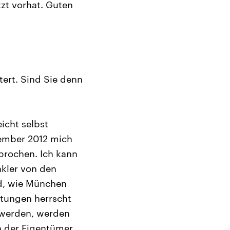
zt vorhat. Guten
tert. Sind Sie denn
eicht selbst
vember 2012 mich
prochen. Ich kann
akler von den
nd, wie München
etungen herrscht
 werden, werden
rn der Eigentümer