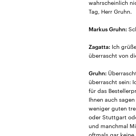
wahrscheinlich ni
Tag, Herr Gruhn.
Markus Gruhn:
Sch
Zagatta:
Ich grüße
überrascht von di
Gruhn:
Überrascht 
überrascht sein: 
für das Bestelle
Ihnen auch sagen 
weniger guten tre
oder Stuttgart od
und manchmal Mie
oftmals gar keine