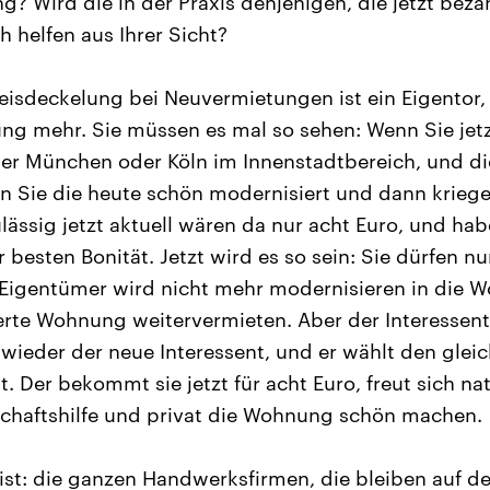
g? Wird die in der Praxis denjenigen, die jetzt be
h helfen aus Ihrer Sicht?
isdeckelung bei Neuvermietungen ist ein Eigentor, w
ng mehr. Sie müssen es mal so sehen: Wenn Sie jet
der München oder Köln im Innenstadtbereich, und di
 Sie die heute schön modernisiert und dann kriegen 
ulässig jetzt aktuell wären da nur acht Euro, und ha
 besten Bonität. Jetzt wird es so sein: Sie dürfen n
Eigentümer wird nicht mehr modernisieren in die 
rte Wohnung weitervermieten. Aber der Interessent
h wieder der neue Interessent, und er wählt den glei
t. Der bekommt sie jetzt für acht Euro, freut sich na
schaftshilfe und privat die Wohnung schön machen.
st: die ganzen Handwerksfirmen, die bleiben auf der