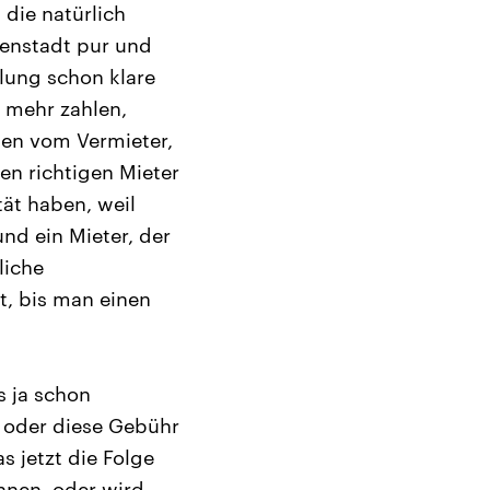
die natürlich
nenstadt pur und
lung schon klare
n mehr zahlen,
den vom Vermieter,
en richtigen Mieter
tät haben, weil
und ein Mieter, der
liche
it, bis man einen
s ja schon
n oder diese Gebühr
s jetzt die Folge
ennen, oder wird