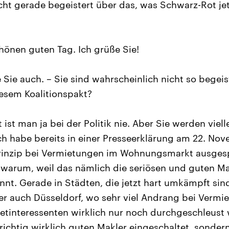
cht gerade begeistert über das, was Schwarz-Rot jet
önen guten Tag. Ich grüße Sie!
 Sie auch. – Sie sind wahrscheinlich nicht so begeis
esem Koalitionspakt?
ist man ja bei der Politik nie. Aber Sie werden viell
Ich habe bereits in einer Presseerklärung am 22. No
rprinzip bei Vermietungen im Wohnungsmarkt ausges
warum, weil das nämlich die seriösen und guten M
nnt. Gerade in Städten, die jetzt hart umkämpft si
er auch Düsseldorf, wo sehr viel Andrang bei Vermi
tinteressenten wirklich nur noch durchgeschleust
 richtig wirklich guten Makler eingeschaltet, sonde