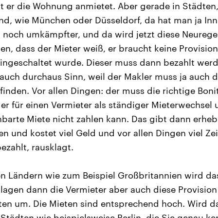
t er die Wohnung anmietet. Aber gerade in Städten, 
sind, wie München oder Düsseldorf, da hat man ja In
kt noch umkämpfter, und da wird jetzt diese Neurege
gen, dass der Mieter weiß, er braucht keine Provisio
eingeschaltet wurde. Dieser muss dann bezahlt wer
auch durchaus Sinn, weil der Makler muss ja auch d
finden. Vor allen Dingen: der muss die richtige Boni
er für einen Vermieter als ständiger Mieterwechsel 
nbarte Miete nicht zahlen kann. Das gibt dann erheb
en und kostet viel Geld und vor allen Dingen viel Ze
bezahlt, rausklagt.
n Ländern wie zum Beispiel Großbritannien wird da
chlagen dann die Vermieter aber auch diese Provisio
eten um. Die Mieten sind entsprechend hoch. Wird da
 Städten wie beispielsweise Berlin, die Sie genau k