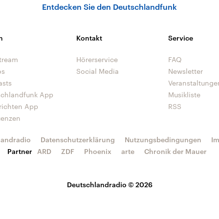
Entdecken Sie den Deutschlandfunk
n
Kontakt
Service
tream
Hörerservice
FAQ
os
Social Media
Newsletter
asts
Veranstaltunge
schlandfunk App
Musikliste
richten App
RSS
uenzen
landradio
Datenschutzerklärung
Nutzungsbedingungen
I
Partner
ARD
ZDF
Phoenix
arte
Chronik der Mauer
Deutschlandradio © 2026