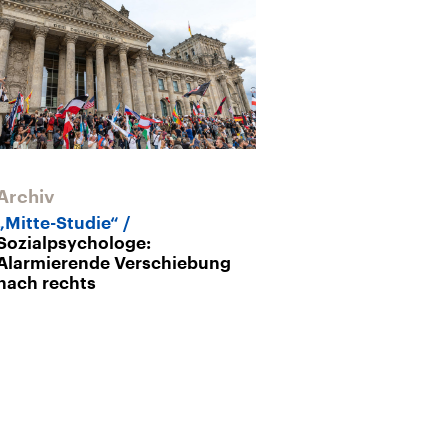
Archiv
Hammerskins-
Millionengesc
„Mitte-Studie“
Rechtsrock
Sozialpsychologe:
Alarmierende Verschiebung
nach rechts