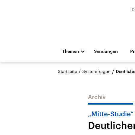
D
Themen
Sendungen
P
Die Nachrichten
Politik
/
/
Startseite
Systemfragen
Deutliche
Hörspiel und Feature
Musik
Archiv
„Mitte-Studie
Deutliche
Landtagswahl Sachsen-
USA
Anhalt 2026
Aktuel