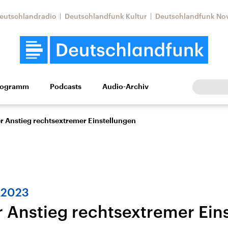
eutschlandradio
Deutschlandfunk Kultur
Deutschlandfunk No
rogramm
Podcasts
Audio-Archiv
Wirtschaft
Wissen
Kultur
Europa
Gesellschaf
r Anstieg rechtsextremer Einstellungen
“ 2023
r Anstieg rechtsextremer Ein
Nahostkonflikt
Iran
le Beiträge,
Aktuelle Lage und
Aktuelle Lage und