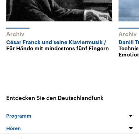
Archiv
Archiv
César Franck und seine Klaviermusik
Daniil T
Für Hände mit mindestens fünf Fingern
Technis
Emotio
Entdecken Sie den Deutschlandfunk
Programm
Programm
Hören
Alle Sendungen
Livestream