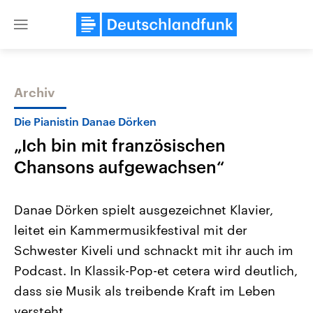
Close
menu
Archiv
Themen
Die Pianistin Danae Dörken
„Ich bin mit französischen
Chansons aufgewachsen“
Danae Dörken spielt ausgezeichnet Klavier,
leitet ein Kammermusikfestival mit der
Landtagswahl Sachsen-Anhalt
USA
Schwester Kiveli und schnackt mit ihr auch im
2026
Aktuelle Beiträge, Analys
Alle Informationen
Hintergründe
Podcast. In Klassik-Pop-et cetera wird deutlich,
Sachsen-Anhalt wählt am 6.
Wirtschaftlich und militäri
September 2026 einen neuen
gehören die Vereinigten S
dass sie Musik als treibende Kraft im Leben
Landtag. Seit 2021 wird das
den mächtigsten Ländern 
versteht.
Bundesland von einer Koalition aus
mit großem Einfluss auf d