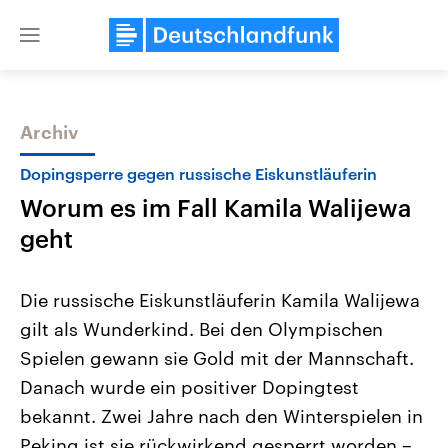
Close
menu
Archiv
Themen
Dopingsperre gegen russische Eiskunstläuferin
Worum es im Fall Kamila Walijewa
geht
Die russische Eiskunstläuferin Kamila Walijewa
gilt als Wunderkind. Bei den Olympischen
Landtagswahl Sachsen-Anhalt
USA
Spielen gewann sie Gold mit der Mannschaft.
2026
Aktuelle Beiträge, Analys
Alle Informationen
Hintergründe
Danach wurde ein positiver Dopingtest
Sachsen-Anhalt wählt am 6.
Wirtschaftlich und militäri
September 2026 einen neuen
gehören die Vereinigten S
bekannt. Zwei Jahre nach den Winterspielen in
Landtag. Seit 2021 wird das
den mächtigsten Ländern 
Peking ist sie rückwirkend gesperrt worden –
Bundesland von einer Koalition aus
mit großem Einfluss auf d