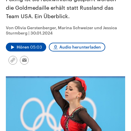
CDU, SPD und FDP regiert.-
aktuelle Weltgeschehen.
die Goldmedaille erhält statt Russland das
Umfragen, Prognosen,
Wahlprogramme, aktuelle Berichte
Team USA. Ein Überblick.
Sendungen
Programm
Podcasts
und Hintergründe zu den Parteien
und Kandidaten der anstehenden
Wahl.
Von Olivia Gerstenberger, Marina Schweizer und Jessica
Audio-Archiv
Sturmberg
|
30.01.2024
Hören
05:03
Audio herunterladen
Link
Email
kopieren/teilen