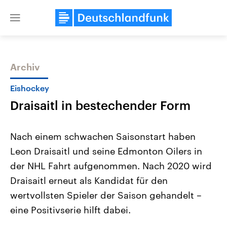
Close
menu
Archiv
Themen
Eishockey
Draisaitl in bestechender Form
Nach einem schwachen Saisonstart haben
Leon Draisaitl und seine Edmonton Oilers in
der NHL Fahrt aufgenommen. Nach 2020 wird
Landtagswahl Sachsen-Anhalt
USA
Draisaitl erneut als Kandidat für den
2026
Aktuelle Beiträge, Analys
Alle Informationen
wertvollsten Spieler der Saison gehandelt –
Hintergründe
Sachsen-Anhalt wählt am 6.
Wirtschaftlich und militäri
eine Positivserie hilft dabei.
September 2026 einen neuen
gehören die Vereinigten S
Landtag. Seit 2021 wird das
den mächtigsten Ländern 
Bundesland von einer Koalition aus
mit großem Einfluss auf d