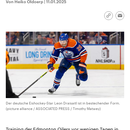
Von Heiko Oldoerp
|
11.01.2025
CDU, SPD und FDP regiert.-
aktuelle Weltgeschehen.
Umfragen, Prognosen,
Wahlprogramme, aktuelle Berichte
Sendungen
Programm
Podcasts
und Hintergründe zu den Parteien
Link
Emai
und Kandidaten der anstehenden
kopieren/te
Wahl.
Audio-Archiv
Der deutsche Eishockey-Star Leon Draisaitl ist in bestechender Form.
(picture alliance / ASSOCIATED PRESS / Timothy Matwey)
Training der Edmonton Oilers vor wenigen Tagen in