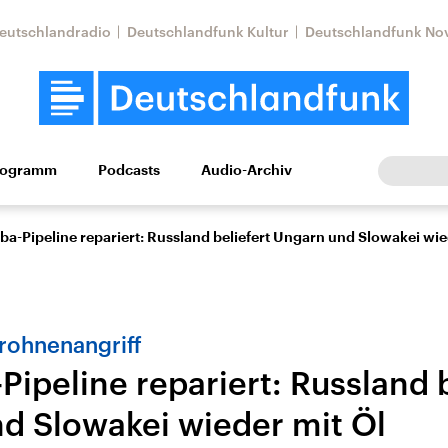
eutschlandradio
Deutschlandfunk Kultur
Deutschlandfunk No
rogramm
Podcasts
Audio-Archiv
Wirtschaft
Wissen
Kultur
Europa
Gesellschaf
a-Pipeline repariert: Russland beliefert Ungarn und Slowakei wie
rohnenangriff
ipeline repariert: Russland b
d Slowakei wieder mit Öl
Nahostkonflikt
Iran
le Beiträge,
Aktuelle Lage und
Aktuelle Lage und