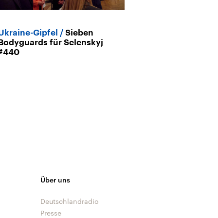
Ukraine-Gipfel
Sieben
Gespräche üb
Bodyguards für Selenskyj
Ukraine-Gipfel
#440
sichern mit d
Soldaten?
Über uns
Deutschlandradio
Presse