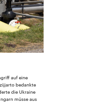
riff auf eine
ijjarto bedankte
derte die Ukraine
. Ungarn müsse aus