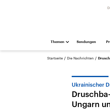
D
Themen
Sendungen
P
Die Nachrichten
Politik
/
/
Startseite
Die Nachrichten
Druschb
Hörspiel und Feature
Musik
Ukrainischer D
Druschba-P
Ungarn un
Landtagswahl Sachsen-
USA
Anhalt 2026
Aktuel