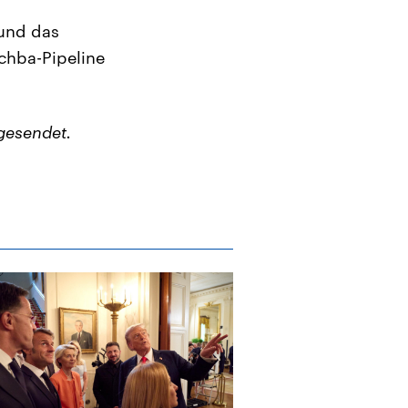
und das
chba-Pipeline
gesendet.