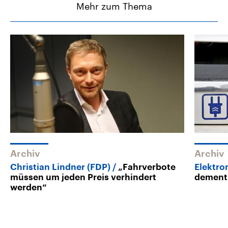
Mehr zum Thema
Archiv
Archiv
Christian Lindner (FDP)
„Fahrverbote
Elektro
müssen um jeden Preis verhindert
dementi
werden“