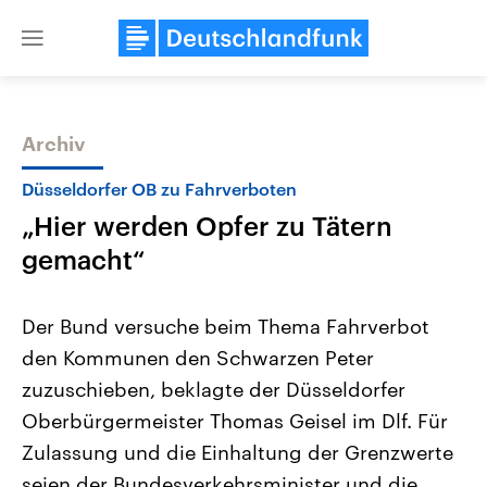
Close
menu
Archiv
Themen
Düsseldorfer OB zu Fahrverboten
„Hier werden Opfer zu Tätern
gemacht“
Der Bund versuche beim Thema Fahrverbot
den Kommunen den Schwarzen Peter
USA
Nahostkonflikt
zuzuschieben, beklagte der Düsseldorfer
Aktuelle Beiträge, Analysen und
Aktuelle Lage und Hinter
Der Überfall der palästine
Hintergründe
Oberbürgermeister Thomas Geisel im Dlf. Für
Wirtschaftlich und militärisch
Terrororganisation Hamas
gehören die Vereinigten Staaten zu
Oktober 2023 auf Israel ha
Zulassung und die Einhaltung der Grenzwerte
den mächtigsten Ländern der Erde,
Region wieder die Gewalt 
seien der Bundesverkehrsminister und die
mit großem Einfluss auf das
Israel möchte die Hamas z