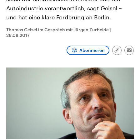
aktuelle Weltgeschehen.
Diese wird wie die Hisboll
Autoindustrie verantwortlich, sagt Geisel –
Libanon vom Iran unterstüt
und hat eine klare Forderung an Berlin.
Sendungen
Programm
Podcasts
Thomas Geisel im Gespräch mit Jürgen Zurheide
|
Audio-Archiv
26.08.2017
Abonnieren
Link
Emai
kopieren/te