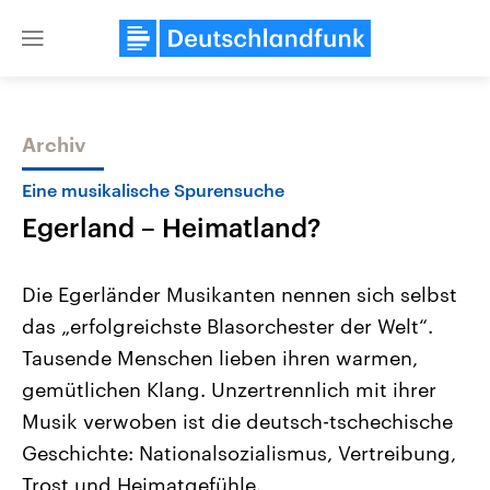
Close
menu
Archiv
Themen
Eine musikalische Spurensuche
Egerland – Heimatland?
Die Egerländer Musikanten nennen sich selbst
das „erfolgreichste Blasorchester der Welt“.
Tausende Menschen lieben ihren warmen,
Landtagswahl Sachsen-Anhalt
USA
gemütlichen Klang. Unzertrennlich mit ihrer
2026
Aktuelle Beiträge, Analys
Alle Informationen
Musik verwoben ist die deutsch-tschechische
Hintergründe
Sachsen-Anhalt wählt am 6.
Wirtschaftlich und militäri
Geschichte: Nationalsozialismus, Vertreibung,
September 2026 einen neuen
gehören die Vereinigten S
Landtag. Seit 2021 wird das
den mächtigsten Ländern 
Trost und Heimatgefühle.
Bundesland von einer Koalition aus
mit großem Einfluss auf d