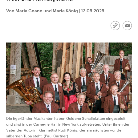
CDU, SPD und FDP regiert.-
aktuelle Weltgeschehen.
Umfragen, Prognosen,
Von Maria Gnann und Marie König
|
13.05.2025
Wahlprogramme, aktuelle Berichte
Sendungen
Programm
Podcasts
und Hintergründe zu den Parteien
und Kandidaten der anstehenden
Link
Wahl.
Emai
kopieren/te
Audio-Archiv
Die Egerländer Musikanten haben Goldene Schallplatten eingespielt
und sind in der Carnegie Hall in New York aufgetreten. Unter ihnen der
Vater der Autorin: Klarinettist Rudi König, der am nächsten vor der
silbernen Tuba steht. (Paul Gärtner)