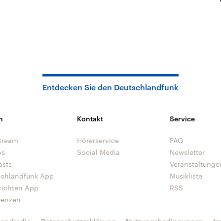
Entdecken Sie den Deutschlandfunk
n
Kontakt
Service
tream
Hörerservice
FAQ
os
Social Media
Newsletter
asts
Veranstaltunge
schlandfunk App
Musikliste
richten App
RSS
uenzen