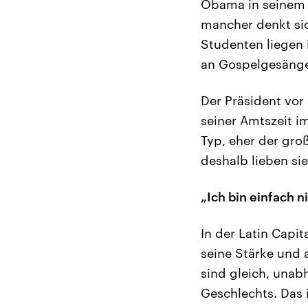
Obama in seinem E
mancher denkt sic
Studenten liegen 
an Gospelgesänge 
Der Präsident vor 
seiner Amtszeit i
Typ, eher der gro
deshalb lieben sie
„Ich bin einfach n
In der Latin Capi
seine Stärke und a
sind gleich, unab
Geschlechts. Das 