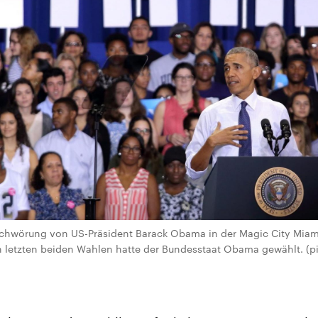
chwörung von US-Präsident Barack Obama in der Magic City Miam
n letzten beiden Wahlen hatte der Bundesstaat Obama gewählt. (pic