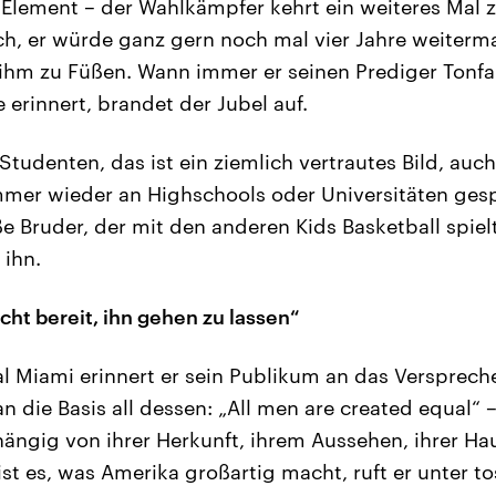
lement – der Wahlkämpfer kehrt ein weiteres Mal 
h, er würde ganz gern noch mal vier Jahre weiterm
ihm zu Füßen. Wann immer er seinen Prediger Tonfal
erinnert, brandet der Jubel auf.
Studenten, das ist ein ziemlich vertrautes Bild, auch
mmer wieder an Highschools oder Universitäten gesp
ße Bruder, der mit den anderen Kids Basketball spiel
 ihn.
icht bereit, ihn gehen zu lassen“
tal Miami erinnert er sein Publikum an das Versprec
n die Basis all dessen: „All men are created equal“ 
hängig von ihrer Herkunft, ihrem Aussehen, ihrer Ha
ist es, was Amerika großartig macht, ruft er unter 