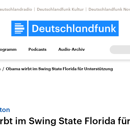
eutschlandradio
Deutschlandfunk Kultur
Deutschlandfunk No
rogramm
Podcasts
Audio-Archiv
Wirtschaft
Wissen
Kultur
Europa
Gesellschaf
/
n
Obama wirbt im Swing State Florida für Unterstützung
nton
bt im Swing State Florida fü
Nahostkonflikt
Iran
le Beiträge,
Aktuelle Lage und
Aktuelle Lage und