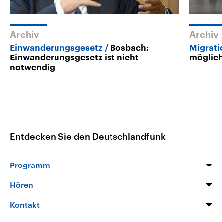
Archiv
Archiv
Einwanderungsgesetz
Bosbach:
Migrati
Einwanderungsgesetz ist nicht
möglic
notwendig
Entdecken Sie den Deutschlandfunk
Programm
Programm
Hören
Alle Sendungen
Livestream
Kontakt
Die Nachrichten
Audios
Hörerservice