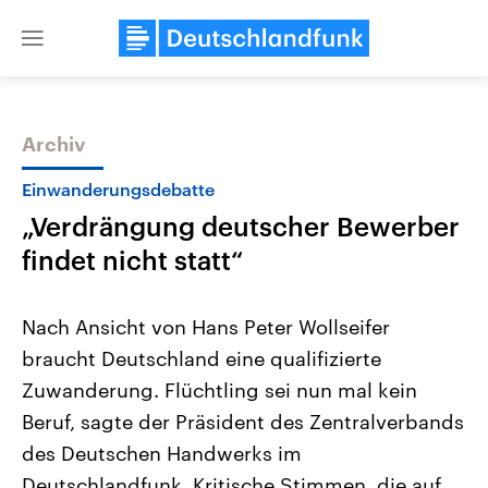
Close
menu
Archiv
Themen
Einwanderungsdebatte
„Verdrängung deutscher Bewerber
findet nicht statt“
Nach Ansicht von Hans Peter Wollseifer
braucht Deutschland eine qualifizierte
Landtagswahl Sachsen-Anhalt
USA
Zuwanderung. Flüchtling sei nun mal kein
2026
Aktuelle Beiträge, Analys
Alle Informationen
Hintergründe
Beruf, sagte der Präsident des Zentralverbands
Sachsen-Anhalt wählt am 6.
Wirtschaftlich und militäri
September 2026 einen neuen
gehören die Vereinigten S
des Deutschen Handwerks im
Landtag. Seit 2021 wird das
den mächtigsten Ländern 
Deutschlandfunk. Kritische Stimmen, die auf
Bundesland von einer Koalition aus
mit großem Einfluss auf d