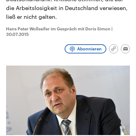
CDU, SPD und FDP regiert.-
aktuelle Weltgeschehen.
die Arbeitslosigkeit in Deutschland verwiesen,
Umfragen, Prognosen,
Wahlprogramme, aktuelle Berichte
ließ er nicht gelten.
Sendungen
Programm
Podcasts
und Hintergründe zu den Parteien
und Kandidaten der anstehenden
Wahl.
Hans Peter Wollseifer im Gespräch mit Doris Simon
|
Audio-Archiv
30.07.2015
Abonnieren
Link
Emai
kopieren/te