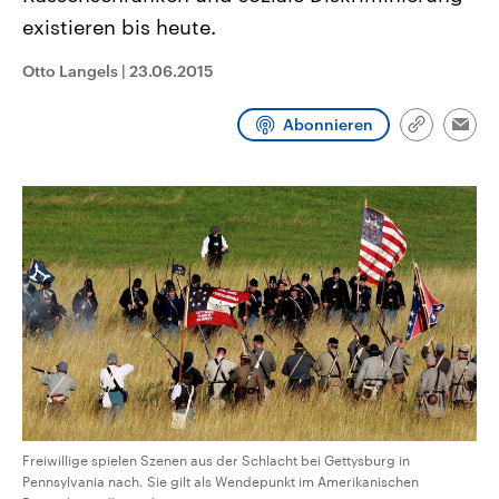
CDU, SPD und FDP regiert.-
aktuelle Weltgeschehen.
existieren bis heute.
Umfragen, Prognosen,
Wahlprogramme, aktuelle Berichte
Sendungen
Programm
Podcasts
und Hintergründe zu den Parteien
Otto Langels
|
23.06.2015
und Kandidaten der anstehenden
Wahl.
Audio-Archiv
Abonnieren
Link
Emai
kopieren/te
Freiwillige spielen Szenen aus der Schlacht bei Gettysburg in
Pennsylvania nach. Sie gilt als Wendepunkt im Amerikanischen