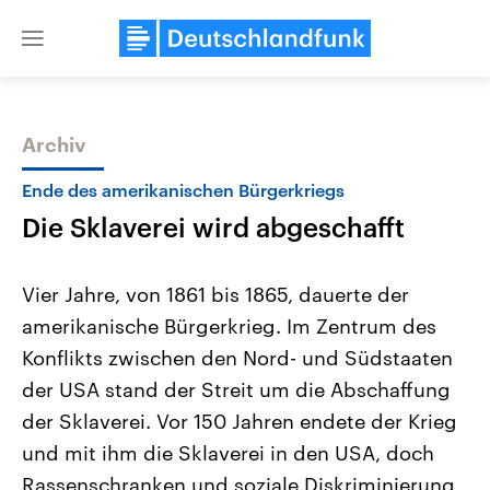
Close
menu
Archiv
Themen
Ende des amerikanischen Bürgerkriegs
Die Sklaverei wird abgeschafft
Vier Jahre, von 1861 bis 1865, dauerte der
amerikanische Bürgerkrieg. Im Zentrum des
Konflikts zwischen den Nord- und Südstaaten
Landtagswahl Sachsen-Anhalt
USA
der USA stand der Streit um die Abschaffung
2026
Aktuelle Beiträge, Analys
Alle Informationen
der Sklaverei. Vor 150 Jahren endete der Krieg
Hintergründe
Sachsen-Anhalt wählt am 6.
Wirtschaftlich und militäri
und mit ihm die Sklaverei in den USA, doch
September 2026 einen neuen
gehören die Vereinigten S
Landtag. Seit 2021 wird das
den mächtigsten Ländern 
Rassenschranken und soziale Diskriminierung
Bundesland von einer Koalition aus
mit großem Einfluss auf d