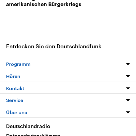
amerikanischen Bürgerkriegs
Entdecken Sie den Deutschlandfunk
Programm
Programm
Hören
Alle Sendungen
Livestream
Kontakt
Die Nachrichten
Audios
Hörerservice
Service
Nachrichtenleicht
Podcasts
Social Media
FAQ
Über uns
Neue Beiträge auf dlf.de
Deutschlandfunk App
Newsletter
Deutschlandradio
Themen-Schwerpunkte
Nachrichten App
Deutschlandradio
Veranstaltungen
Presse
Frequenzen
Datenschutzerklärung