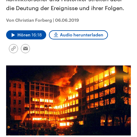
CDU, SPD und FDP regiert.-
aktuelle Weltgeschehen.
die Deutung der Ereignisse und ihrer Folgen.
Umfragen, Prognosen,
Wahlprogramme, aktuelle Berichte
Sendungen
Programm
Podcasts
und Hintergründe zu den Parteien
Von Christian Forberg
|
06.06.2019
und Kandidaten der anstehenden
Wahl.
Audio-Archiv
Hören
16:18
Audio herunterladen
Link
Email
kopieren/teilen