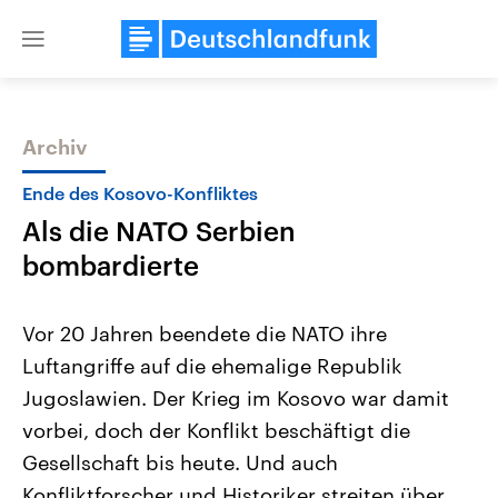
Close
menu
Archiv
Themen
Ende des Kosovo-Konfliktes
Als die NATO Serbien
bombardierte
Vor 20 Jahren beendete die NATO ihre
Luftangriffe auf die ehemalige Republik
Landtagswahl Sachsen-Anhalt
USA
Jugoslawien. Der Krieg im Kosovo war damit
2026
Aktuelle Beiträge, Analys
Alle Informationen
Hintergründe
vorbei, doch der Konflikt beschäftigt die
Sachsen-Anhalt wählt am 6.
Wirtschaftlich und militäri
September 2026 einen neuen
gehören die Vereinigten S
Gesellschaft bis heute. Und auch
Landtag. Seit 2021 wird das
den mächtigsten Ländern 
Konfliktforscher und Historiker streiten über
Bundesland von einer Koalition aus
mit großem Einfluss auf d