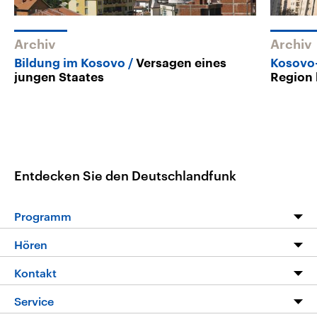
Archiv
Archiv
Bildung im Kosovo
Versagen eines
Kosovo-
jungen Staates
Region 
Entdecken Sie den Deutschlandfunk
Programm
Programm
Hören
Alle Sendungen
Livestream
Kontakt
Die Nachrichten
Audios
Hörerservice
Service
Nachrichtenleicht
Podcasts