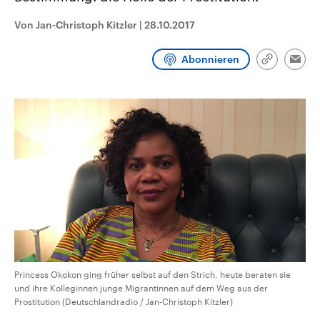
CDU, SPD und FDP regiert.-
aktuelle Weltgeschehen.
Umfragen, Prognosen,
Von Jan-Christoph Kitzler
|
28.10.2017
Wahlprogramme, aktuelle Berichte
Sendungen
Programm
Podcasts
und Hintergründe zu den Parteien
und Kandidaten der anstehenden
Abonnieren
Link
Wahl.
Emai
kopieren/te
Audio-Archiv
Princess Okokon ging früher selbst auf den Strich, heute beraten sie
und ihre Kolleginnen junge Migrantinnen auf dem Weg aus der
Prostitution (Deutschlandradio / Jan-Christoph Kitzler)