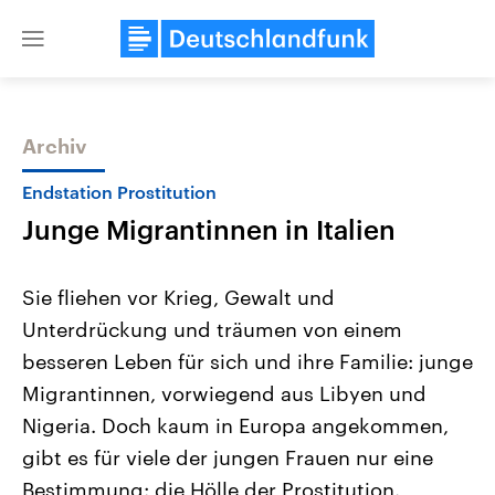
Close
menu
Archiv
Themen
Endstation Prostitution
Junge Migrantinnen in Italien
Sie fliehen vor Krieg, Gewalt und
Unterdrückung und träumen von einem
besseren Leben für sich und ihre Familie: junge
Landtagswahl Sachsen-Anhalt
USA
Migrantinnen, vorwiegend aus Libyen und
2026
Aktuelle Beiträge, Analys
Alle Informationen
Nigeria. Doch kaum in Europa angekommen,
Hintergründe
Sachsen-Anhalt wählt am 6.
Wirtschaftlich und militäri
gibt es für viele der jungen Frauen nur eine
September 2026 einen neuen
gehören die Vereinigten S
Landtag. Seit 2021 wird das
den mächtigsten Ländern 
Bestimmung: die Hölle der Prostitution.
Bundesland von einer Koalition aus
mit großem Einfluss auf d