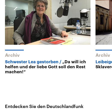
Archiv
Archiv
Schwester Lea gestorben
„Da will ich
Leibeig
helfen und der liebe Gott soll den Rest
Sklaver
machen!“
Entdecken Sie den Deutschlandfunk