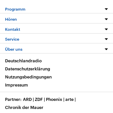
Programm
Programm
Hören
Alle Sendungen
Livestream
Kontakt
Die Nachrichten
Audios
Hörerservice
Service
Nachrichtenleicht
Podcasts
Social Media
FAQ
Über uns
Neue Beiträge auf dlf.de
Deutschlandfunk App
Newsletter
Deutschlandradio
Themen-Schwerpunkte
Nachrichten App
Deutschlandradio
Veranstaltungen
Presse
Frequenzen
Datenschutzerklärung
Musikliste
Ausbildung und Karriere
Nutzungsbedingungen
RSS
Transparenz
Impressum
Korrekturen
Barrierefreiheit
Partner
ARD
|
ZDF
|
Phoenix
|
arte
|
Chronik der Mauer