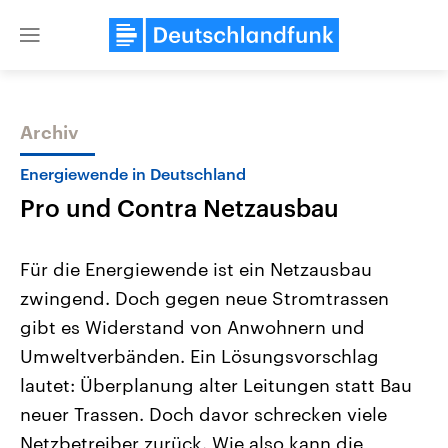
Close
menu
Archiv
Themen
Energiewende in Deutschland
Pro und Contra Netzausbau
Für die Energiewende ist ein Netzausbau
zwingend. Doch gegen neue Stromtrassen
gibt es Widerstand von Anwohnern und
Landtagswahl Sachsen-Anhalt
USA
Umweltverbänden. Ein Lösungsvorschlag
2026
Aktuelle Beiträge, Analys
Alle Informationen
lautet: Überplanung alter Leitungen statt Bau
Hintergründe
Sachsen-Anhalt wählt am 6.
Wirtschaftlich und militäri
neuer Trassen. Doch davor schrecken viele
September 2026 einen neuen
gehören die Vereinigten S
Landtag. Seit 2021 wird das
den mächtigsten Ländern 
Netzbetreiber zurück. Wie also kann die
Bundesland von einer Koalition aus
mit großem Einfluss auf d