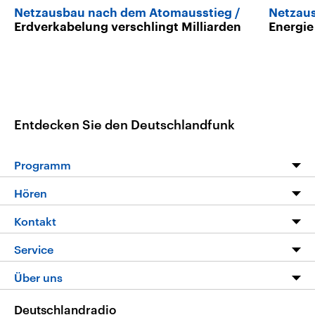
Netzausbau nach dem Atomausstieg
Netzau
Erdverkabelung verschlingt Milliarden
Energie
Entdecken Sie den Deutschlandfunk
Programm
Programm
Hören
Alle Sendungen
Livestream
Kontakt
Die Nachrichten
Audios
Hörerservice
Service
Nachrichtenleicht
Podcasts
Social Media
FAQ
Über uns
Neue Beiträge auf dlf.de
Deutschlandfunk App
Newsletter
Deutschlandradio
Themen-Schwerpunkte
Nachrichten App
Deutschlandradio