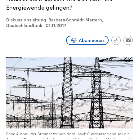
CDU, SPD und FDP regiert.-
aktuelle Weltgeschehen.
Energiewende gelingen?
Umfragen, Prognosen,
Wahlprogramme, aktuelle Berichte
Sendungen
Programm
Podcasts
und Hintergründe zu den Parteien
Diskussionsleitung: Barbara Schmidt-Mattern,
und Kandidaten der anstehenden
Deutschlandfunk
|
01.11.2017
Wahl.
Audio-Archiv
Abonnieren
Link
Emai
kopieren/te
Beim Ausbau der Stromnetze von Nord- nach Süddeutschland soll die