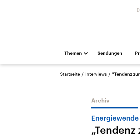
D
Themen
Sendungen
P
Die Nachrichten
Politik
/
/
Startseite
Interviews
"Tendenz zur
Hörspiel und Feature
Musik
Archiv
Energiewende
„Tendenz 
Landtagswahl Sachsen-
USA
Anhalt 2026
Aktuel