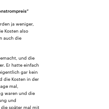
enstrompreis“
den ja weniger,
e Kosten also
en auch die
gemacht, und die
r. Er hatte einfach
eigentlich gar kein
d die Kosten in der
sage mal,
ig waren und die
rung und
 die später mal mit