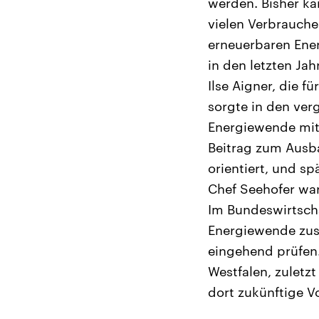
werden. Bisher kam
vielen Verbrauche
erneuerbaren Ene
in den letzten Jah
Ilse Aigner, die f
sorgte in den ver
Energiewende mit 
Beitrag zum Ausb
orientiert, und s
Chef Seehofer wa
Im Bundeswirtscha
Energiewende zust
eingehend prüfen.
Westfalen, zuletz
dort zukünftige 