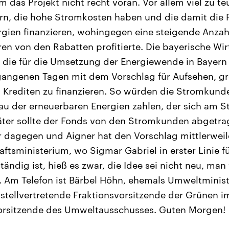
 das Projekt nicht recht voran. Vor allem viel zu te
rn, die hohe Stromkosten haben und die damit die 
rgien finanzieren, wohingegen eine steigende Anza
ren von den Rabatten profitierte. Die bayerische Wir
ür die für die Umsetzung der Energiewende in Bayern 
gangenen Tagen mit dem Vorschlag für Aufsehen, gr
Krediten zu finanzieren. So würden die Stromkunde
au der erneuerbaren Energien zahlen, der sich am 
päter sollte der Fonds von den Stromkunden abgetr
r dagegen und Aigner hat den Vorschlag mittlerwei
ftsministerium, wo Sigmar Gabriel in erster Linie fü
ändig ist, hieß es zwar, die Idee sei nicht neu, man
 Am Telefon ist Bärbel Höhn, ehemals Umweltministe
t stellvertretende Fraktionsvorsitzende der Grünen
Vorsitzende des Umweltausschusses. Guten Morgen!