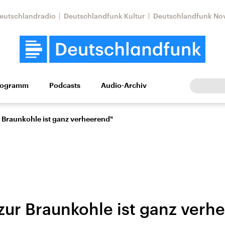
eutschlandradio
Deutschlandfunk Kultur
Deutschlandfunk No
rogramm
Podcasts
Audio-Archiv
Wirtschaft
Wissen
Kultur
Europa
Gesellschaf
 Braunkohle ist ganz verheerend"
zur Braunkohle ist ganz verh
Nahostkonflikt
Iran
le Beiträge,
Aktuelle Lage und
Aktuelle Lage und