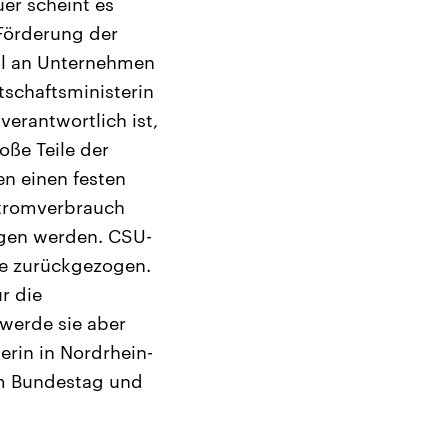
uer scheint es
Förderung der
hl an Unternehmen
tschaftsministerin
verantwortlich ist,
oße Teile der
n einen festen
Stromverbrauch
agen werden. CSU-
le zurückgezogen.
r die
 werde sie aber
rin in Nordrhein-
 im Bundestag und