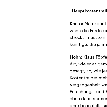
„Hauptkostentrei
Kaess:
Man könnte
wenn die Förderun
streckt, müsste ni
künftige, die ja 
Höhn:
Klaus Töpfe
Art, wie er es gem
gesagt, so, wie je
Kostentreiber meh
Vergangenheit wah
Forschungs- und 
eben dann anders
gegebenenfalls si