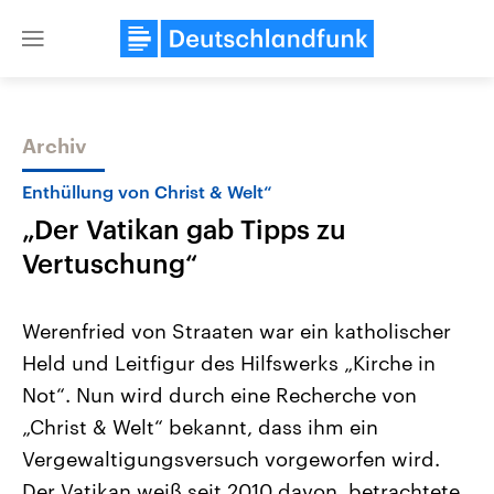
Close
menu
Archiv
Themen
Enthüllung von Christ & Welt“
„Der Vatikan gab Tipps zu
Vertuschung“
Werenfried von Straaten war ein katholischer
Held und Leitfigur des Hilfswerks „Kirche in
USA
Nahostkonflikt
Not“. Nun wird durch eine Recherche von
Aktuelle Beiträge, Analysen und
Aktuelle Lage und Hinter
Der Überfall der palästine
Hintergründe
„Christ & Welt“ bekannt, dass ihm ein
Wirtschaftlich und militärisch
Terrororganisation Hamas
gehören die Vereinigten Staaten zu
Oktober 2023 auf Israel ha
Vergewaltigungsversuch vorgeworfen wird.
den mächtigsten Ländern der Erde,
Region wieder die Gewalt 
Der Vatikan weiß seit 2010 davon, betrachtete
mit großem Einfluss auf das
Israel möchte die Hamas z