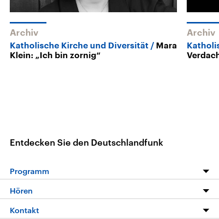
Archiv
Archiv
Katholische Kirche und Diversität
Mara
Katholi
Klein: „Ich bin zornig“
Verdach
Entdecken Sie den Deutschlandfunk
Programm
Programm
Hören
Alle Sendungen
Livestream
Kontakt
Die Nachrichten