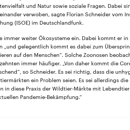
envielfalt und Natur sowie soziale Fragen. Dabei sin
inander verwoben, sagte Florian Schneider vom Insti
chung (ISOE) im Deutschlandfunk.
e immer weiter Ökosysteme ein. Dabei kommt er in 
rn „und gelegentlich kommt es dabei zum Überspri
Tieren auf den Menschen“. Solche Zoonosen beobac
zehnten immer häufiger. „Von daher kommt die Co
schend“, so Schneider. Es sei richtig, dass die unhy
tiermärkten ein Problem seien. Es sei allerdings die
en in diese Praxis der Wildtier-Märkte mit Lebendtie
aktuellen Pandemie-Bekämpfung.“