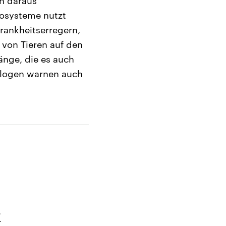
ch daraus
kosysteme nutzt
rankheitserregern,
von Tieren auf den
änge, die es auch
ologen warnen auch
“