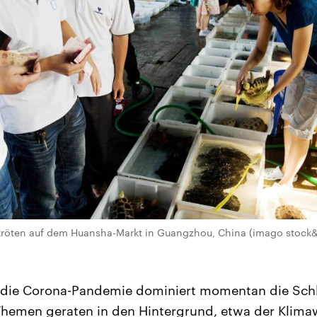
kröten auf dem Huansha-Markt in Guangzhou, China (imago stock
die Corona-Pandemie dominiert momentan die Schla
Themen geraten in den Hintergrund, etwa der Klima