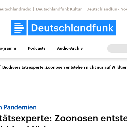
eutschlandradio
Deutschlandfunk Kultur
Deutschlandfunk No
rogramm
Podcasts
Audio-Archiv
Wirtschaft
Wissen
Kultur
Europa
Gesellschaf
/
Biodiversitätsexperte: Zoonosen entstehen nicht nur auf Wildtie
n Pandemien
itätsexperte: Zoonosen entst
Nahostkonflikt
Iran
le Beiträge,
Aktuelle Lage und
Aktuelle Lage und