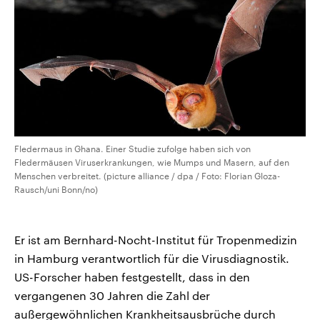
Fledermaus in Ghana. Einer Studie zufolge haben sich von
Fledermäusen Viruserkrankungen, wie Mumps und Masern, auf den
Menschen verbreitet. (picture alliance / dpa / Foto: Florian Gloza-
Rausch/uni Bonn/no)
Er ist am Bernhard-Nocht-Institut für Tropenmedizin
in Hamburg verantwortlich für die Virusdiagnostik.
US-Forscher haben festgestellt, dass in den
vergangenen 30 Jahren die Zahl der
außergewöhnlichen Krankheitsausbrüche durch