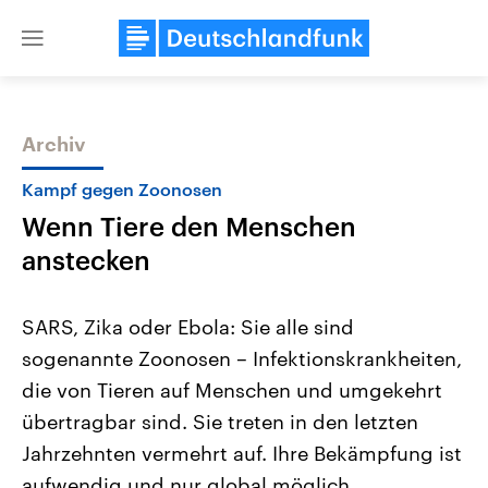
Close
menu
Archiv
Themen
Kampf gegen Zoonosen
Wenn Tiere den Menschen
anstecken
SARS, Zika oder Ebola: Sie alle sind
sogenannte Zoonosen – Infektionskrankheiten,
Landtagswahl Sachsen-Anhalt
USA
die von Tieren auf Menschen und umgekehrt
2026
Aktuelle Beiträge, Analys
Alle Informationen
Hintergründe
übertragbar sind. Sie treten in den letzten
Sachsen-Anhalt wählt am 6.
Wirtschaftlich und militäri
September 2026 einen neuen
gehören die Vereinigten S
Jahrzehnten vermehrt auf. Ihre Bekämpfung ist
Landtag. Seit 2021 wird das
den mächtigsten Ländern 
aufwendig und nur global möglich.
Bundesland von einer Koalition aus
mit großem Einfluss auf d