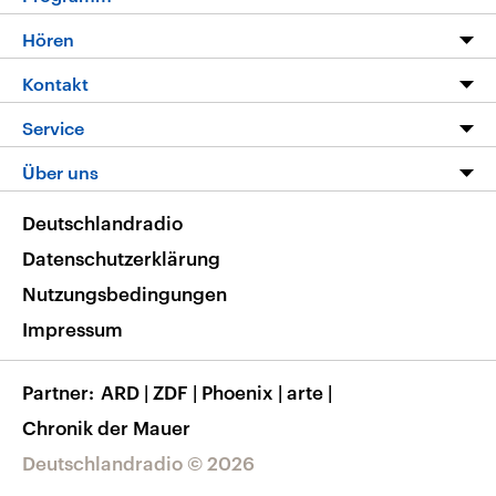
Programm
Hören
Alle Sendungen
Livestream
Kontakt
Die Nachrichten
Audios
Hörerservice
Service
Nachrichtenleicht
Podcasts
Social Media
FAQ
Über uns
Neue Beiträge auf dlf.de
Deutschlandfunk App
Newsletter
Deutschlandradio
Themen-Schwerpunkte
Nachrichten App
Deutschlandradio
Veranstaltungen
Presse
Frequenzen
Datenschutzerklärung
Musikliste
Ausbildung und Karriere
Nutzungsbedingungen
RSS
Transparenz
Impressum
Korrekturen
Barrierefreiheit
Partner
ARD
|
ZDF
|
Phoenix
|
arte
|
Chronik der Mauer
Deutschlandradio © 2026