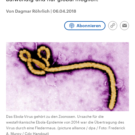
CDU, SPD und FDP regiert.-
aktuelle Weltgeschehen.
Umfragen, Prognosen,
Von Dagmar Röhrlich
|
06.04.2018
Wahlprogramme, aktuelle Berichte
Sendungen
Programm
Podcasts
und Hintergründe zu den Parteien
und Kandidaten der anstehenden
Abonnieren
Wahl.
Link
Emai
kopieren/te
Audio-Archiv
Das Ebola-Virus gehört zu den Zoonosen. Ursache für die
westafrikanische Ebola-Epidemie von 2014 war die Übertragung des
Virus durch eine Fledermaus. (picture alliance / dpa / Foto: Frederick
A. Murpy / Cdc Handout)