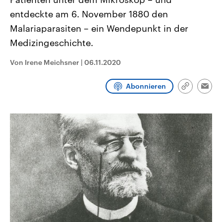
CDU, SPD und FDP regiert.-
aktuelle Weltgeschehen.
entdeckte am 6. November 1880 den
Umfragen, Prognosen,
Wahlprogramme, aktuelle Berichte
Malariaparasiten – ein Wendepunkt in der
Sendungen
Programm
Podcasts
und Hintergründe zu den Parteien
und Kandidaten der anstehenden
Medizingeschichte.
Wahl.
Audio-Archiv
Von Irene Meichsner
|
06.11.2020
Abonnieren
Link
Emai
kopieren/te