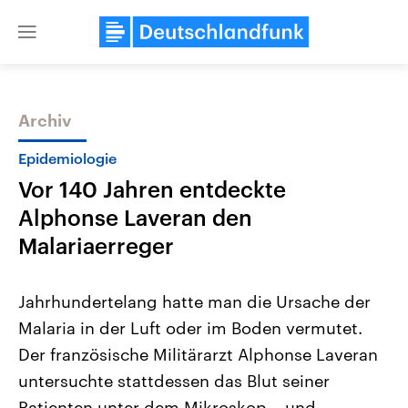
Close
menu
Archiv
Themen
Epidemiologie
Vor 140 Jahren entdeckte
Alphonse Laveran den
Malariaerreger
Jahrhundertelang hatte man die Ursache der
Landtagswahl Sachsen-Anhalt
USA
Malaria in der Luft oder im Boden vermutet.
2026
Aktuelle Beiträge, Analys
Alle Informationen
Hintergründe
Der französische Militärarzt Alphonse Laveran
Sachsen-Anhalt wählt am 6.
Wirtschaftlich und militäri
September 2026 einen neuen
gehören die Vereinigten S
untersuchte stattdessen das Blut seiner
Landtag. Seit 2021 wird das
den mächtigsten Ländern 
Bundesland von einer Koalition aus
Patienten unter dem Mikroskop – und
mit großem Einfluss auf d