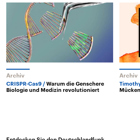
Archiv
Archiv
CRISPR-Cas9
Warum die Genschere
Timothy
Biologie und Medizin revolutioniert
Mücken 
Entdecken Sie den Deutschlandfunk