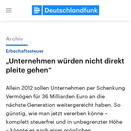
Close
menu
Archiv
Themen
Erbschaftssteuer
„Unternehmen würden nicht direkt
pleite gehen“
Allein 2012 sollen Unternehmen per Schenkung
Vermögen für 36 Milliarden Euro an die
Landtagswahl Sachsen-Anhalt
USA
nächste Generation weitergereicht haben. So
2026
Aktuelle Beiträge, Analys
Alle Informationen
Hintergründe
günstig, wie man jetzt vererben könne –
Sachsen-Anhalt wählt am 6.
Wirtschaftlich und militäri
September 2026 einen neuen
gehören die Vereinigten S
komplett steuerfrei und in unbegrenzter Höhe
Landtag. Seit 2021 wird das
den mächtigsten Ländern 
– könnte es nach einer möglichen
Bundesland von einer Koalition aus
mit großem Einfluss auf d