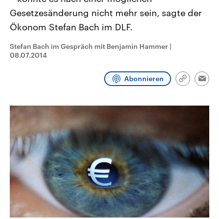
CDU, SPD und FDP regiert.-
aktuelle Weltgeschehen.
Gesetzesänderung nicht mehr sein, sagte der
Umfragen, Prognosen,
Wahlprogramme, aktuelle Berichte
Ökonom Stefan Bach im DLF.
Sendungen
Programm
Podcasts
und Hintergründe zu den Parteien
und Kandidaten der anstehenden
Wahl.
Stefan Bach im Gespräch mit Benjamin Hammer
|
Audio-Archiv
08.07.2014
Abonnieren
Link
Emai
kopieren/te