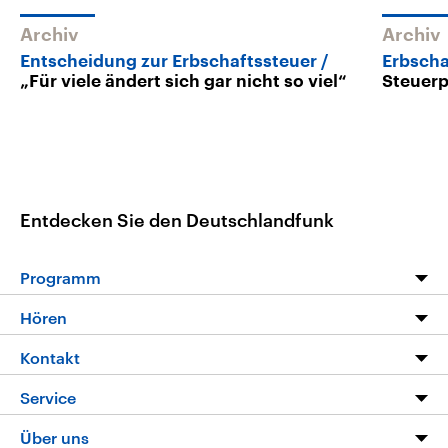
Archiv
Archiv
Entscheidung zur Erbschaftssteuer
Erbscha
„Für viele ändert sich gar nicht so viel“
Steuerp
Entdecken Sie den Deutschlandfunk
Programm
Programm
Hören
Alle Sendungen
Livestream
Kontakt
Die Nachrichten
Audios
Hörerservice
Service
Nachrichtenleicht
Podcasts
Social Media
FAQ
Über uns
Neue Beiträge auf dlf.de
Deutschlandfunk App