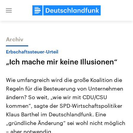
Close
menu
Archiv
Themen
Erbschaftssteuer-Urteil
„Ich mache mir keine Illusionen“
Wie umfangreich wird die große Koalition die
Regeln für die Besteuerung von Unternehmen
ändern? So weit, „wie wir mit CDU/CSU
Landtagswahl Sachsen-Anhalt
USA
kommen“, sagte der SPD-Wirtschaftspolitiker
2026
Aktuelle Beiträge, Analys
Alle Informationen
Klaus Barthel im Deutschlandfunk. Eine
Hintergründe
Sachsen-Anhalt wählt am 6.
Wirtschaftlich und militäri
„gründliche Änderung“ sei wohl nicht möglich
September 2026 einen neuen
gehören die Vereinigten S
Landtag. Seit 2021 wird das
den mächtigsten Ländern 
– aber notwendig.
Bundesland von einer Koalition aus
mit großem Einfluss auf d