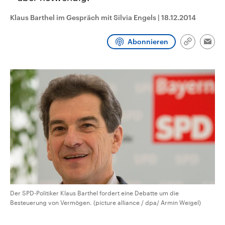
CDU, SPD und FDP regiert.-
aktuelle Weltgeschehen.
Umfragen, Prognosen,
Klaus Barthel im Gespräch mit Silvia Engels
|
18.12.2014
Wahlprogramme, aktuelle Berichte
Sendungen
Programm
Podcasts
und Hintergründe zu den Parteien
und Kandidaten der anstehenden
Abonnieren
Link
Wahl.
Emai
kopieren/te
Audio-Archiv
Der SPD-Politiker Klaus Barthel fordert eine Debatte um die
Besteuerung von Vermögen. (picture alliance / dpa/ Armin Weigel)