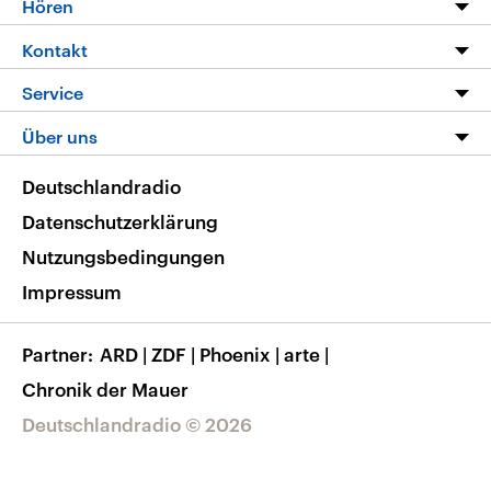
Hören
Alle Sendungen
Livestream
Kontakt
Die Nachrichten
Audios
Hörerservice
Service
Nachrichtenleicht
Podcasts
Social Media
FAQ
Über uns
Neue Beiträge auf dlf.de
Deutschlandfunk App
Newsletter
Deutschlandradio
Themen-Schwerpunkte
Nachrichten App
Deutschlandradio
Veranstaltungen
Presse
Frequenzen
Datenschutzerklärung
Musikliste
Ausbildung und Karriere
Nutzungsbedingungen
RSS
Transparenz
Impressum
Korrekturen
Barrierefreiheit
Partner
ARD
|
ZDF
|
Phoenix
|
arte
|
Chronik der Mauer
Deutschlandradio © 2026