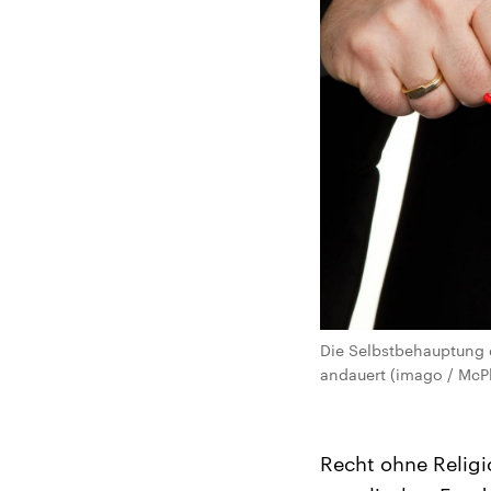
Die Selbstbehauptung d
andauert (imago / McP
Recht ohne Religi