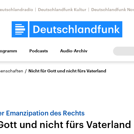
eutschlandradio
Deutschlandfunk Kultur
Deutschlandfunk No
rogramm
Podcasts
Audio-Archiv
Wirtschaft
Wissen
Kultur
Europa
Gesellschaf
/
ssenschaften
Nicht für Gott und nicht fürs Vaterland
er Emanzipation des Rechts
Gott und nicht fürs Vaterland
Nahostkonflikt
Iran
le Beiträge,
Aktuelle Lage und
Aktuelle Lage und