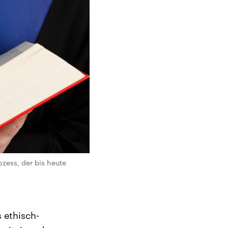
zess, der bis heute
 ethisch-