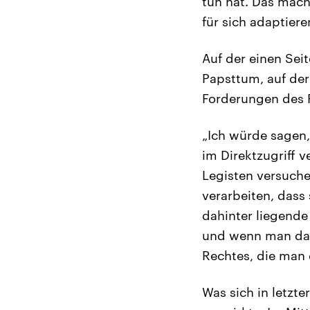
tun hat. Das mac
für sich adaptier
Auf der einen Sei
Papsttum, auf der 
Forderungen des Pa
„Ich würde sagen,
im Direktzugriff 
Legisten versuch
verarbeiten, dass 
dahinter liegende
und wenn man das
Rechtes, die man
Was sich in letzt