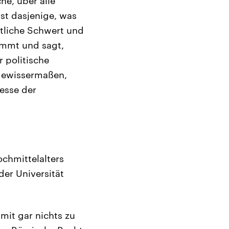
e, über alle
bst dasjenige, was
stliche Schwert und
immt und sagt,
r politische
 gewissermaßen,
esse der
ochmittelalters
der Universität
amit gar nichts zu