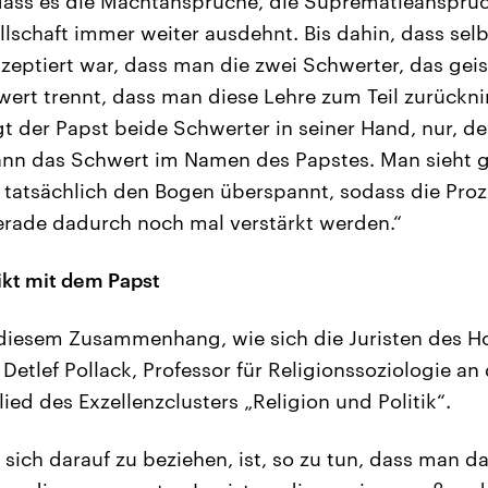
ass es die Machtansprüche, die Suprematieansprüch
llschaft immer weiter ausdehnt. Bis dahin, dass sel
akzeptiert war, dass man die zwei Schwerter, das gei
wert trennt, dass man diese Lehre zum Teil zurückn
gt der Papst beide Schwerter in seiner Hand, nur, de
dann das Schwert im Namen des Papstes. Man sieht
tatsächlich den Bogen überspannt, sodass die Proz
erade dadurch noch mal verstärkt werden.“
ikt mit dem Papst
n diesem Zusammenhang, wie sich die Juristen des H
Detlef Pollack, Professor für Religionssoziologie an 
ed des Exzellenzclusters „Religion und Politik“.
 sich darauf zu beziehen, ist, so zu tun, dass man d