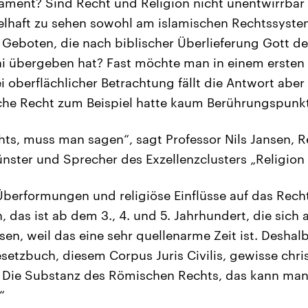
ament? Sind Recht und Religion nicht unentwirrbar
lhaft zu sehen sowohl am islamischen Rechtssystem
 Geboten, die nach biblischer Überlieferung Gott 
i übergeben hat? Fast möchte man in einem ersten 
 oberflächlicher Betrachtung fällt die Antwort aber 
he Recht zum Beispiel hatte kaum Berührungspunkte
chts, muss man sagen“, sagt Professor Nils Jansen, R
nster und Sprecher des Exzellenzclusters „Religion 
Überformungen und religiöse Einflüsse auf das Rech
n, das ist ab dem 3., 4. und 5. Jahrhundert, die sich
sen, weil das eine sehr quellenarme Zeit ist. Deshal
setzbuch, diesem Corpus Juris Civilis, gewisse chri
 Die Substanz des Römischen Rechts, das kann man 
“