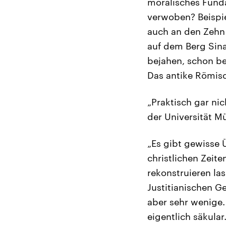
moralisches Fund
verwoben? Beispie
auch an den Zehn
auf dem Berg Sina
bejahen, schon bei
Das antike Römisc
„Praktisch gar ni
der Universität Mü
„Es gibt gewisse 
christlichen Zeite
rekonstruieren las
Justitianischen Ge
aber sehr wenige.
eigentlich säkular.