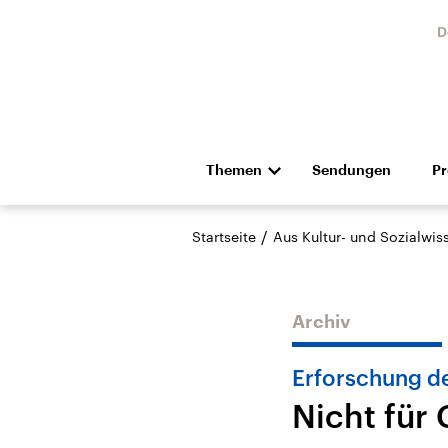
D
Themen
Sendungen
P
Die Nachrichten
Politik
/
Startseite
Aus Kultur- und Sozialwi
Hörspiel und Feature
Musik
Archiv
Erforschung d
Nicht für 
Landtagswahl Sachsen-
USA
Anhalt 2026
Aktuel