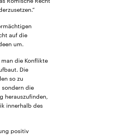
das Römische Recht
derzusetzen.“
bermächtigen
cht auf die
 Ideen um.
 man die Konflikte
ufbaut. Die
len so zu
, sondern die
g herauszufinden,
k innerhalb des
ung positiv