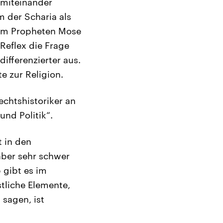
 miteinander
 der Scharia als
dem Propheten Mose
Reflex die Frage
differenzierter aus.
 zur Religion.
echtshistoriker an
und Politik“.
t in den
 aber sehr schwer
b gibt es im
stliche Elemente,
sagen, ist