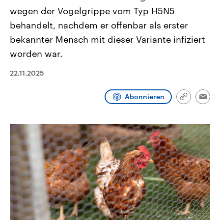
CDU, SPD und FDP regiert.-
aktuelle Weltgeschehen.
wegen der Vogelgrippe vom Typ H5N5
Umfragen, Prognosen,
Wahlprogramme, aktuelle Berichte
behandelt, nachdem er offenbar als erster
Sendungen
Programm
Podcasts
und Hintergründe zu den Parteien
und Kandidaten der anstehenden
bekannter Mensch mit dieser Variante infiziert
Wahl.
worden war.
Audio-Archiv
22.11.2025
Abonnieren
Link
Emai
kopieren/te