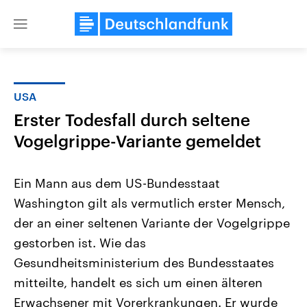
Close
menu
USA
Themen
Erster Todesfall durch seltene
Vogelgrippe-Variante gemeldet
Ein Mann aus dem US-Bundesstaat
Washington gilt als vermutlich erster Mensch,
der an einer seltenen Variante der Vogelgrippe
Landtagswahl Sachsen-Anhalt
USA
gestorben ist. Wie das
2026
Aktuelle Beiträge, Analys
Gesundheitsministerium des Bundesstaates
Alle Informationen
Hintergründe
Sachsen-Anhalt wählt am 6.
Wirtschaftlich und militäri
mitteilte, handelt es sich um einen älteren
September 2026 einen neuen
gehören die Vereinigten S
Landtag. Seit 2021 wird das
den mächtigsten Ländern 
Erwachsener mit Vorerkrankungen. Er wurde
Bundesland von einer Koalition aus
mit großem Einfluss auf d