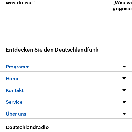
was du isst!
„Was wi
gegess
Entdecken Sie den Deutschlandfunk
Programm
Programm
Hören
Alle Sendungen
Livestream
Kontakt
Die Nachrichten
Audios
Hörerservice
Service
Nachrichtenleicht
Podcasts
Social Media
FAQ
Über uns
Neue Beiträge auf dlf.de
Deutschlandfunk App
Newsletter
Deutschlandradio
Themen-Schwerpunkte
Nachrichten App
Deutschlandradio
Veranstaltungen