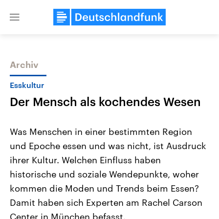
Close
menu
Archiv
Themen
Esskultur
Der Mensch als kochendes Wesen
Was Menschen in einer bestimmten Region
und Epoche essen und was nicht, ist Ausdruck
ihrer Kultur. Welchen Einfluss haben
Landtagswahl Sachsen-Anhalt
USA
historische und soziale Wendepunkte, woher
2026
Aktuelle Beiträge, Analys
Alle Informationen
kommen die Moden und Trends beim Essen?
Hintergründe
Sachsen-Anhalt wählt am 6.
Wirtschaftlich und militäri
Damit haben sich Experten am Rachel Carson
September 2026 einen neuen
gehören die Vereinigten S
Landtag. Seit 2021 wird das
den mächtigsten Ländern 
Center in München befasst.
Bundesland von einer Koalition aus
mit großem Einfluss auf d