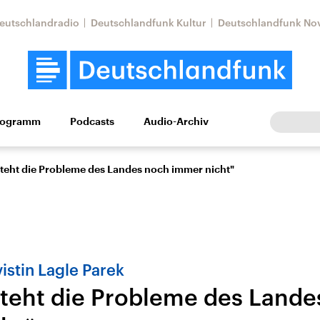
eutschlandradio
Deutschlandfunk Kultur
Deutschlandfunk No
rogramm
Podcasts
Audio-Archiv
Wirtschaft
Wissen
Kultur
Europa
Gesellschaf
steht die Probleme des Landes noch immer nicht"
istin Lagle Parek
steht die Probleme des Land
Nahostkonflikt
Iran
le Beiträge,
Aktuelle Lage und
Aktuelle Lage und