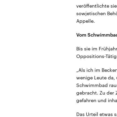
veröffentlichte s
sowjetischen Behö
Appelle.
Vom Schwimmbad 
Bis sie im Frühja
Oppositions-Tätigk
„Als ich im Becke
wenige Leute da,
Schwimmbad rausk
gebracht. Zu der Z
gefahren und inhaf
Das Urteil etwas s