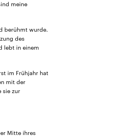
 sind meine
and berühmt wurde.
tzung des
d lebt in einem
rst im Frühjahr hat
en mit der
 sie zur
er Mitte ihres