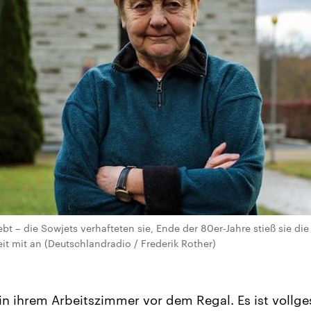
lebt – die Sowjets verhafteten sie, Ende der 80er-Jahre stieß sie d
t mit an (Deutschlandradio / Frederik Rother)
 in ihrem Arbeitszimmer vor dem Regal. Es ist vollge