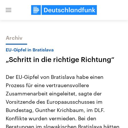
Close
menu
Archiv
Themen
EU-Gipfel in Bratislava
„Schritt in die richtige Richtung“
Der EU-Gipfel von Bratislava habe einen
Prozess für eine vertrauensvollere
Zusammenarbeit eingeleitet, sagte der
USA
Nahostkonflikt
Vorsitzende des Europaausschusses im
Aktuelle Beiträge, Analysen und
Aktuelle Lage und Hinter
Der Überfall der palästine
Hintergründe
Bundestag, Gunther Krichbaum, im DLF.
Wirtschaftlich und militärisch
Terrororganisation Hamas
Konflikte wurden vermieden. Bei den
gehören die Vereinigten Staaten zu
Oktober 2023 auf Israel ha
den mächtigsten Ländern der Erde,
Region wieder die Gewalt 
Beratungen im slowakischen Bratislava hätten
mit großem Einfluss auf das
Israel möchte die Hamas z