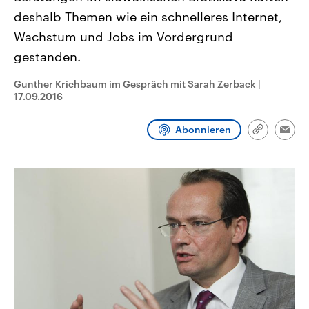
aktuelle Weltgeschehen.
Diese wird wie die Hisboll
deshalb Themen wie ein schnelleres Internet,
Libanon vom Iran unterstüt
Wachstum und Jobs im Vordergrund
Sendungen
Programm
Podcasts
gestanden.
Audio-Archiv
Gunther Krichbaum im Gespräch mit Sarah Zerback
|
17.09.2016
Abonnieren
Link
Emai
kopieren/te