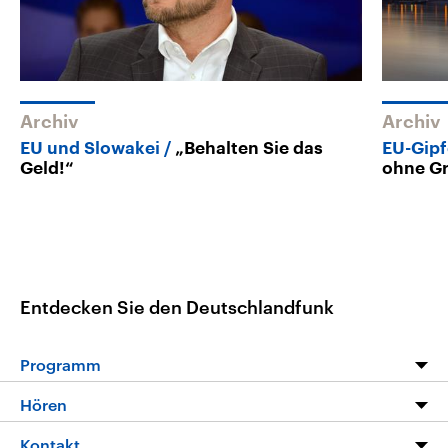
Archiv
Archiv
EU und Slowakei
„Behalten Sie das
EU-Gipfe
Geld!“
ohne Gr
Entdecken Sie den Deutschlandfunk
Programm
Programm
Hören
Alle Sendungen
Livestream
Kontakt