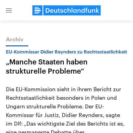
Close
menu
Archiv
Themen
EU-Kommissar Didier Reynders zu Rechtsstaatlichkeit
„Manche Staaten haben
strukturelle Probleme“
Die EU-Kommission sieht in ihrem Bericht zur
Rechtsstaatlichkeit besonders in Polen und
Landtagswahl Sachsen-Anhalt
USA
Ungarn strukturelle Probleme. Der EU-
2026
Aktuelle Beiträge, Analys
Alle Informationen
Hintergründe
Kommissar für Justiz, Didier Reynders, sagte
Sachsen-Anhalt wählt am 6.
Wirtschaftlich und militäri
September 2026 einen neuen
gehören die Vereinigten S
im Dlf: „Das wichtigste Ziel des Berichts ist es,
Landtag. Seit 2021 wird das
den mächtigsten Ländern 
eine permanente Debatte über
Bundesland von einer Koalition aus
mit großem Einfluss auf d