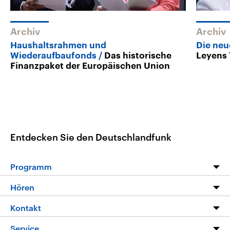
Archiv
Archiv
Haushaltsrahmen und
Die ne
Wiederaufbaufonds
Das historische
Leyens 
Finanzpaket der Europäischen Union
Entdecken Sie den Deutschlandfunk
Programm
Programm
Hören
Alle Sendungen
Livestream
Kontakt
Die Nachrichten
Audios
Hörerservice
Service