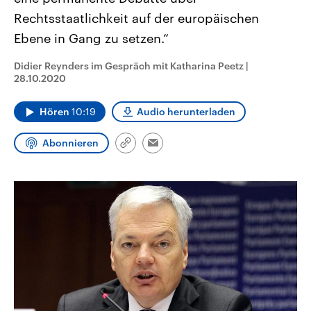
CDU, SPD und FDP regiert.-
aktuelle Weltgeschehen.
Rechtsstaatlichkeit auf der europäischen
Umfragen, Prognosen,
Wahlprogramme, aktuelle Berichte
Ebene in Gang zu setzen.“
Sendungen
Programm
Podcasts
und Hintergründe zu den Parteien
und Kandidaten der anstehenden
Wahl.
Didier Reynders im Gespräch mit Katharina Peetz
|
Audio-Archiv
28.10.2020
Hören
10:19
Audio herunterladen
Abonnieren
Link
Email
kopieren/teilen