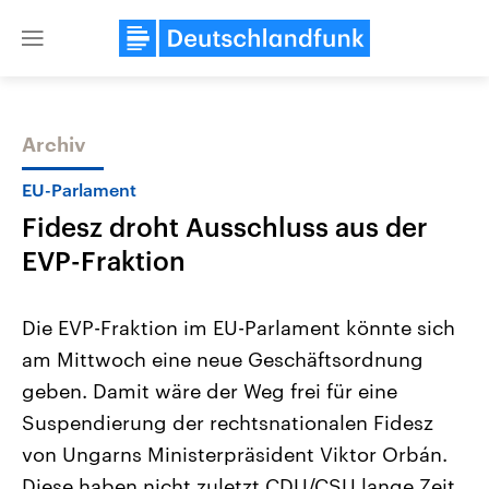
Close
menu
Archiv
Themen
EU-Parlament
Fidesz droht Ausschluss aus der
EVP-Fraktion
Die EVP-Fraktion im EU-Parlament könnte sich
am Mittwoch eine neue Geschäftsordnung
Landtagswahl Sachsen-Anhalt
USA
geben. Damit wäre der Weg frei für eine
2026
Aktuelle Beiträge, Analys
Alle Informationen
Hintergründe
Suspendierung der rechtsnationalen Fidesz
Sachsen-Anhalt wählt am 6.
Wirtschaftlich und militäri
September 2026 einen neuen
gehören die Vereinigten S
von Ungarns Ministerpräsident Viktor Orbán.
Landtag. Seit 2021 wird das
den mächtigsten Ländern 
Diese haben nicht zuletzt CDU/CSU lange Zeit
Bundesland von einer Koalition aus
mit großem Einfluss auf d