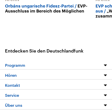
Orbáns ungarische Fidesz-Partei
EVP-
EVP sch
Ausschluss im Bereich des Möglichen
aus
„W
zusamm
Entdecken Sie den Deutschlandfunk
Programm
Programm
Hören
Alle Sendungen
Livestream
Kontakt
Die Nachrichten
Audios
Hörerservice
Service
Nachrichtenleicht
Podcasts
Social Media
FAQ
Über uns
Neue Beiträge auf dlf.de
Deutschlandfunk App
Newsletter