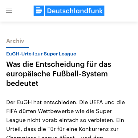
Close
menu
Archiv
Themen
EuGH-Urteil zur Super League
Was die Entscheidung für das
europäische Fußball-System
bedeutet
Der EuGH hat entschieden: Die UEFA und die
Landtagswahl Sachsen-Anhalt
USA
FIFA dürfen Wettbewerbe wie die Super
2026
Aktuelle Beiträge, Analys
Alle Informationen
Hintergründe
League nicht vorab einfach so verbieten. Ein
Sachsen-Anhalt wählt am 6.
Wirtschaftlich und militäri
September 2026 einen neuen
gehören die Vereinigten S
Urteil, dass die Tür für eine Konkurrenz zur
Landtag. Seit 2021 wird das
den mächtigsten Ländern 
Bundesland von einer Koalition aus
Champions League öffnet – und den
mit großem Einfluss auf d