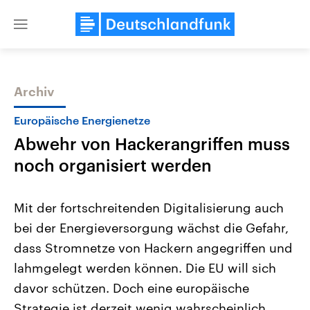
Close
menu
Archiv
Themen
Europäische Energienetze
Abwehr von Hackerangriffen muss
noch organisiert werden
Mit der fortschreitenden Digitalisierung auch
bei der Energieversorgung wächst die Gefahr,
Landtagswahl Sachsen-Anhalt
USA
dass Stromnetze von Hackern angegriffen und
2026
Aktuelle Beiträge, Analys
Alle Informationen
Hintergründe
lahmgelegt werden können. Die EU will sich
Sachsen-Anhalt wählt am 6.
Wirtschaftlich und militäri
September 2026 einen neuen
gehören die Vereinigten S
davor schützen. Doch eine europäische
Landtag. Seit 2021 wird das
den mächtigsten Ländern 
Strategie ist derzeit wenig wahrscheinlich.
Bundesland von einer Koalition aus
mit großem Einfluss auf d