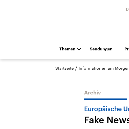
D
Themen
Sendungen
P
Die Nachrichten
Politik
/
Startseite
Informationen am Morge
Hörspiel und Feature
Musik
Archiv
Europäische U
Fake News
Landtagswahl Sachsen-
USA
Anhalt 2026
Aktuel