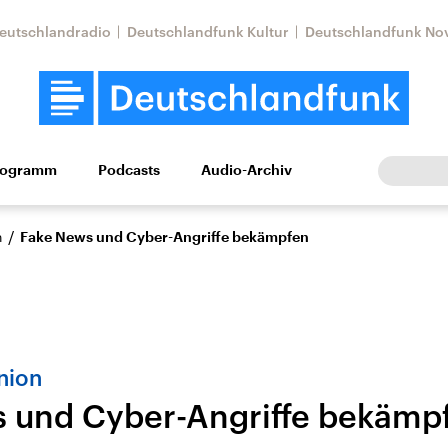
eutschlandradio
Deutschlandfunk Kultur
Deutschlandfunk No
rogramm
Podcasts
Audio-Archiv
Wirtschaft
Wissen
Kultur
Europa
Gesellschaf
/
n
Fake News und Cyber-Angriffe bekämpfen
nion
 und Cyber-Angriffe bekämp
Nahostkonflikt
Iran
le Beiträge,
Aktuelle Lage und
Aktuelle Lage und