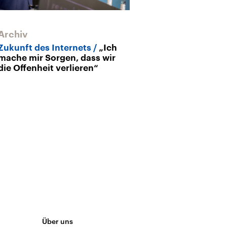
Archiv
Archiv
Zukunft des Internets
„Ich
Internetkrimin
mache mir Sorgen, dass wir
im Netz – Einfa
die Offenheit verlieren“
Cyberkriminel
Über uns