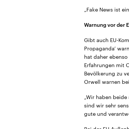
„Fake News ist ei
Warnung vor der E
Gibt auch EU-Komm
Propaganda‘ warnt
hat daher ebenso 
Erfahrungen mit 
Bevölkerung zu v
Orwell warnen bei
„Wir haben beide s
sind wir sehr sen
gute und verantwo
Bei der EU-Außenbe