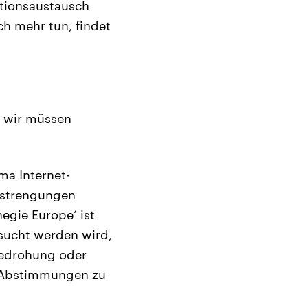
mationsaustausch
h mehr tun, findet
d wir müssen
ma Internet-
Anstrengungen
egie Europe‘ ist
rsucht werden wird,
Bedrohung oder
ie Abstimmungen zu