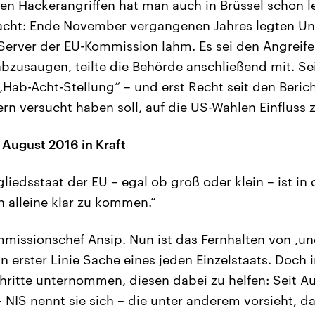
en Hackerangriffen hat man auch in Brüssel schon le
cht: Ende November vergangenen Jahres legten U
erver der EU-Kommission lahm. Es sei den Angreife
bzusaugen, teilte die Behörde anschließend mit. Se
 „Hab-Acht-Stellung“ – und erst Recht seit den Beric
ern versucht haben soll, auf die US-Wahlen Einfluss
t August 2016 in Kraft
gliedsstaat der EU – egal ob groß oder klein – ist in 
n alleine klar zu kommen.“
missionschef Ansip. Nun ist das Fernhalten von ‚u
n erster Linie Sache eines jeden Einzelstaats. Doch 
chritte unternommen, diesen dabei zu helfen: Seit Au
 – NIS nennt sie sich – die unter anderem vorsieht, d