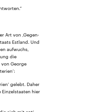
ntworten.“
er Art von ‚Gegen-
taats Estland. Und
ien aufwuchs,
nung die
‘ von George
erien‘:
rien‘ gelebt. Daher
 Einzelstaaten hier
ie sich mit anti-