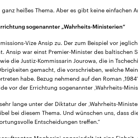
n ganz heißes Thema. Aber es gibt keine einfachen A
rrichtung sogenannter „Wahrheits-Ministerien“
issions-Vize Ansip zu. Der zum Beispiel vor jeglich
. Ansip war einst Premier-Minister des baltischen S
wie die Justiz-Kommissarin Jourowa, die in Tschech
Obrigkeiten gemacht, die vorschrieben, welche Mei
ertreten habe. Bezug nehmend auf den Roman ‚1984
de vor der Errichtung sogenannter ‚Wahrheits-Minist
ehr lange unter der Diktatur der ‚Wahrheits-Ministe
sibel bei diesem Thema. Und wünschen uns, dass die
rtungsvolle Entscheidungen treffen.“
auftragten Mogherini angesiedelt ist eine Einheit, d