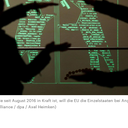
ie seit August 2016 in Kraft ist, will die EU die Einzelstaaten bei A
alliance / dpa / Axel Heimken)