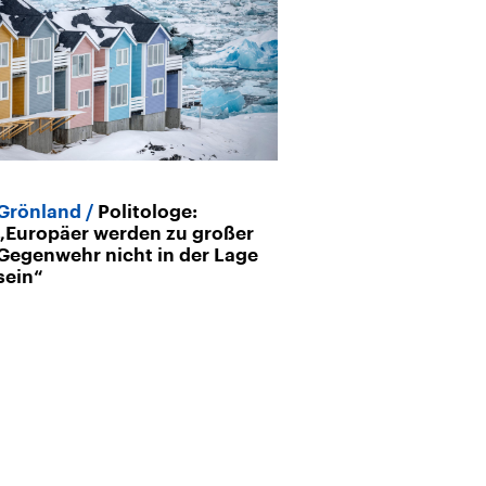
Grönland
Politologe:
Europäische U
„Europäer werden zu großer
Aktuelle Beric
Gegenwehr nicht in der Lage
Hintergründe
sein“