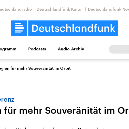
eutschlandradio
Deutschlandfunk Kultur
Deutschlandfunk No
rogramm
Podcasts
Audio-Archiv
Wirtschaft
Wissen
Kultur
Europa
Gesellschaf
egien für mehr Souveränität im Orbit
erenz
n für mehr Souveränität im Or
Nahostkonflikt
Iran
le Beiträge,
Aktuelle Lage und
Aktuelle Lage und