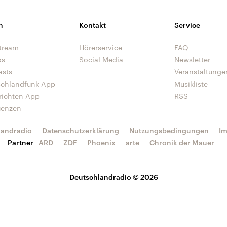
n
Kontakt
Service
tream
Hörerservice
FAQ
os
Social Media
Newsletter
asts
Veranstaltunge
schlandfunk App
Musikliste
richten App
RSS
uenzen
landradio
Datenschutzerklärung
Nutzungsbedingungen
I
Partner
ARD
ZDF
Phoenix
arte
Chronik der Mauer
Deutschlandradio © 2026