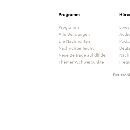
Programm
Höre
Programm
Lives
Alle Sendungen
Audi
Die Nachrichten
Podc
Nachrichtenleicht
Deut
Neue Beiträge auf dlf.de
Nach
Themen-Schwerpunkte
Freq
Deutsch