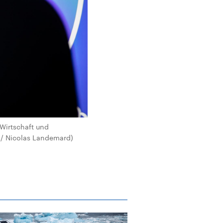
 Wirtschaft und
 / Nicolas Landemard)