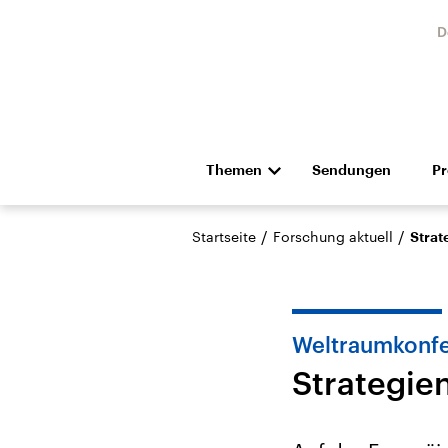
D
Themen
Sendungen
P
Die Nachrichten
Politik
/
/
Startseite
Forschung aktuell
Strat
Hörspiel und Feature
Musik
Weltraumkonf
Strategie
Landtagswahl Sachsen-
USA
Anhalt 2026
Aktuel