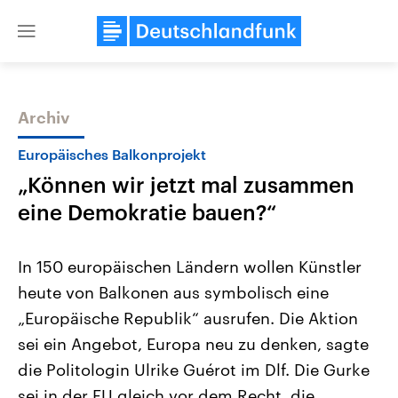
Close
menu
Archiv
Themen
Europäisches Balkonprojekt
„Können wir jetzt mal zusammen
eine Demokratie bauen?“
In 150 europäischen Ländern wollen Künstler
heute von Balkonen aus symbolisch eine
USA
Nahostkonflikt
„Europäische Republik“ ausrufen. Die Aktion
Aktuelle Beiträge, Analysen und
Aktuelle Lage und Hinter
Der Überfall der palästine
Hintergründe
sei ein Angebot, Europa neu zu denken, sagte
Wirtschaftlich und militärisch
Terrororganisation Hamas
gehören die Vereinigten Staaten zu
Oktober 2023 auf Israel ha
die Politologin Ulrike Guérot im Dlf. Die Gurke
den mächtigsten Ländern der Erde,
Region wieder die Gewalt 
sei in der EU gleich vor dem Recht, die
mit großem Einfluss auf das
Israel möchte die Hamas z