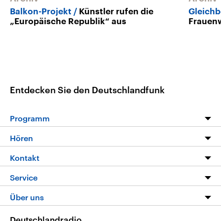
Balkon-Projekt
Künstler rufen die
Gleichb
„Europäische Republik“ aus
Frauen
Entdecken Sie den Deutschlandfunk
Programm
Programm
Hören
Alle Sendungen
Livestream
Kontakt
Die Nachrichten
Audios
Hörerservice
Service
Nachrichtenleicht
Podcasts
Social Media
FAQ
Über uns
Neue Beiträge auf dlf.de
Deutschlandfunk App
Newsletter
Deutschlandradio
Themen-Schwerpunkte
Nachrichten App
Deutschlandradio