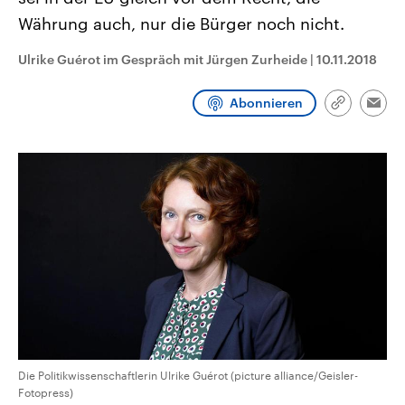
aktuelle Weltgeschehen.
Diese wird wie die Hisboll
Währung auch, nur die Bürger noch nicht.
Libanon vom Iran unterstüt
Sendungen
Programm
Podcasts
Ulrike Guérot im Gespräch mit Jürgen Zurheide
|
10.11.2018
Audio-Archiv
Abonnieren
Link
Emai
kopieren/te
Die Politikwissenschaftlerin Ulrike Guérot (picture alliance/Geisler-
Fotopress)