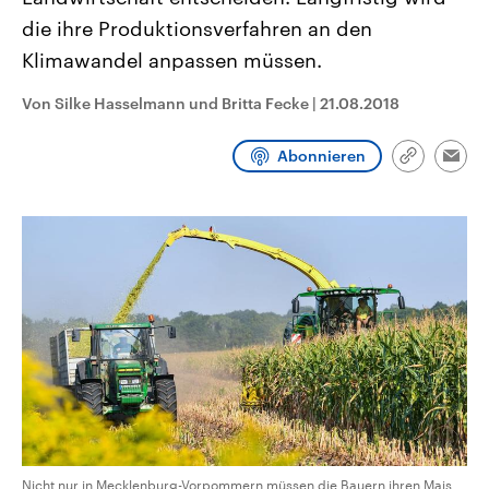
CDU, SPD und FDP regiert.-
aktuelle Weltgeschehen.
die ihre Produktionsverfahren an den
Umfragen, Prognosen,
Wahlprogramme, aktuelle Berichte
Klimawandel anpassen müssen.
Sendungen
Programm
Podcasts
und Hintergründe zu den Parteien
und Kandidaten der anstehenden
Wahl.
Von Silke Hasselmann und Britta Fecke
|
21.08.2018
Audio-Archiv
Abonnieren
Link
Emai
kopieren/te
Nicht nur in Mecklenburg-Vorpommern müssen die Bauern ihren Mais