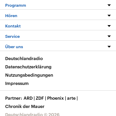
Programm
Programm
Hören
Alle Sendungen
Livestream
Kontakt
Die Nachrichten
Audios
Hörerservice
Service
Nachrichtenleicht
Podcasts
Social Media
FAQ
Über uns
Neue Beiträge auf dlf.de
Deutschlandfunk App
Newsletter
Deutschlandradio
Themen-Schwerpunkte
Nachrichten App
Deutschlandradio
Veranstaltungen
Presse
Frequenzen
Datenschutzerklärung
Musikliste
Ausbildung und Karriere
Nutzungsbedingungen
RSS
Transparenz
Impressum
Korrekturen
Barrierefreiheit
Partner
ARD
|
ZDF
|
Phoenix
|
arte
|
Chronik der Mauer
Deutschlandradio © 2026