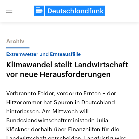
Close
menu
Archiv
Themen
Extremwetter und Ernteausfälle
Klimawandel stellt Landwirtschaft
vor neue Herausforderungen
Verbrannte Felder, verdorrte Ernten – der
Hitzesommer hat Spuren in Deutschland
Landtagswahl Sachsen-Anhalt
USA
hinterlassen. Am Mittwoch will
2026
Aktuelle Beiträge, Analys
Alle Informationen
Hintergründe
Bundeslandwirtschaftsministerin Julia
Sachsen-Anhalt wählt am 6.
Wirtschaftlich und militäri
September 2026 einen neuen
gehören die Vereinigten S
Klöckner deshalb über Finanzhilfen für die
Landtag. Seit 2021 wird das
den mächtigsten Ländern 
Landwirtschaft entscheiden. Langfristig wird
Bundesland von einer Koalition aus
mit großem Einfluss auf d