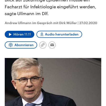
CDU, SPD und FDP regiert.-
aktuelle Weltgeschehen.
Facharzt für Infektiologie eingeführt werden,
Umfragen, Prognosen,
Wahlprogramme, aktuelle Berichte
sagte Ullmann im Dlf.
Sendungen
Programm
Podcasts
und Hintergründe zu den Parteien
und Kandidaten der anstehenden
Wahl.
Andrew Ullmann im Gespräch mit Dirk Müller
|
27.02.2020
Audio-Archiv
Hören
11:11
Audio herunterladen
Abonnieren
Link
Email
kopieren/teilen