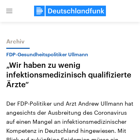
Close
menu
Archiv
Themen
FDP-Gesundheitspolitiker Ullmann
„Wir haben zu wenig
infektionsmedizinisch qualifizierte
Ärzte“
Der FDP-Politiker und Arzt Andrew Ullmann hat
Landtagswahl Sachsen-Anhalt
USA
angesichts der Ausbreitung des Coronavirus
2026
Aktuelle Beiträge, Analys
Alle Informationen
Hintergründe
auf einen Mangel an infektionsmedizinischer
Sachsen-Anhalt wählt am 6.
Wirtschaftlich und militäri
September 2026 einen neuen
gehören die Vereinigten S
Kompetenz in Deutschland hingewiesen. Mit
Landtag. Seit 2021 wird das
den mächtigsten Ländern 
Bundesland von einer Koalition aus
Blick auf zukünftige Epidemien müsse ein
mit großem Einfluss auf d