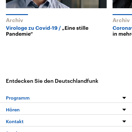
Archiv
Archiv
Virologe zu Covid-19
„Eine stille
Corona
Pandemie“
in mehr
Entdecken Sie den Deutschlandfunk
Programm
Programm
Hören
Alle Sendungen
Livestream
Kontakt
Die Nachrichten
Audios
Hörerservice